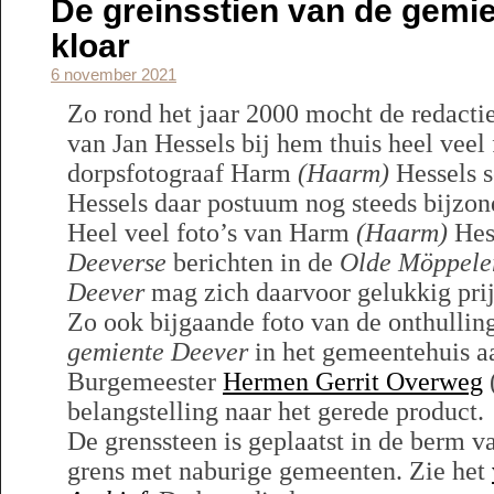
De greinsstien van de gemie
kloar
6 november 2021
Zo rond het jaar 2000 mocht de redacti
van Jan Hessels bij hem thuis heel veel 
dorpsfotograaf Harm
(Haarm)
Hessels s
Hessels daar postuum nog steeds bijzon
Heel veel foto’s van Harm
(Haarm)
Hess
Deeverse
berichten in de
Olde Möppele
Deever
mag zich daarvoor gelukkig pri
Zo ook bijgaande foto van de onthullin
gemiente Deever
in het gemeentehuis a
Burgemeester
Hermen Gerrit Overweg
(
belangstelling naar het gerede product.
De grenssteen is geplaatst in de berm 
grens met naburige gemeenten. Zie het