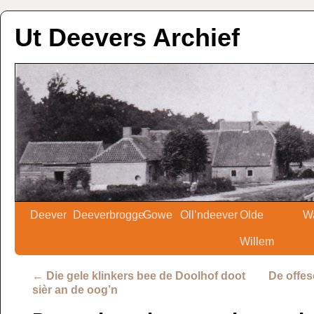
Ut Deevers Archief
Deever
Deeverbrogge
Gowe
Oll’ndeever
Olde
W
Willem
←
Die gele klinkers bee de Doolhof doot
De offes
sièr an de oog’n