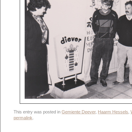
This entry was posted in
Gemiente Deever
,
Haarm Hessels
,
permalink
.