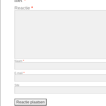
met
*
Reactie
*
Naam
*
E-mail
*
Site