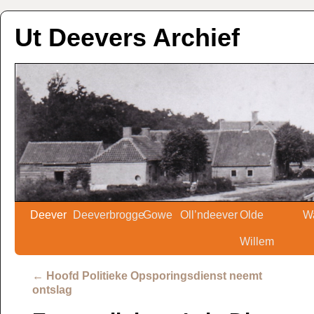
Ut Deevers Archief
Deever
Deeverbrogge
Gowe
Oll’ndeever
Olde
W
Willem
←
Hoofd Politieke Opsporingsdienst neemt
ontslag