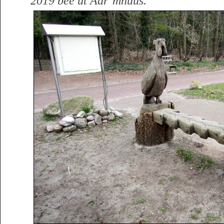
2019 bee ut Aar’mhuus.