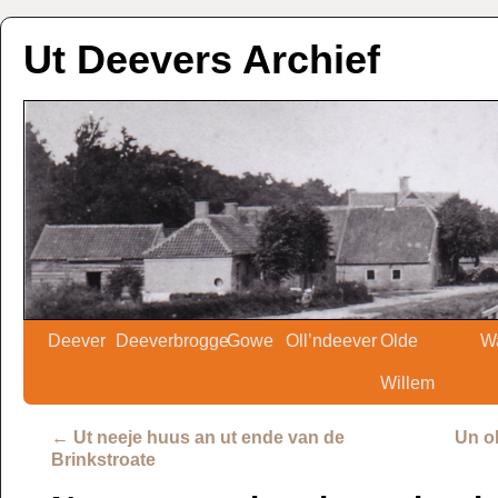
Ut Deevers Archief
Deever
Deeverbrogge
Gowe
Oll’ndeever
Olde
W
Willem
←
Ut neeje huus an ut ende van de
Un o
Brinkstroate