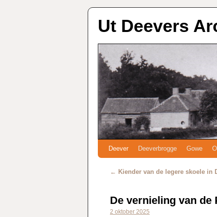
Ut Deevers Ar
Deever
Deeverbrogge
Gowe
O
←
Kiender van de legere skoele in 
De vernieling van de
2 oktober 2025