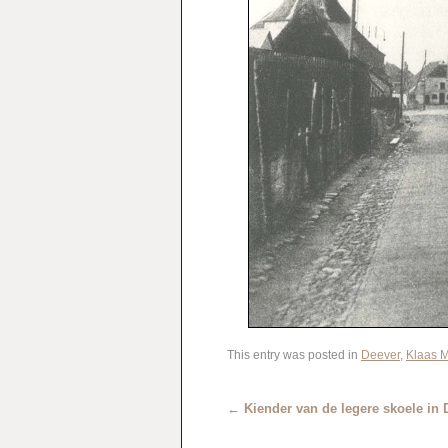
This entry was posted in
Deever
,
Klaas 
←
Kiender van de legere skoele in 