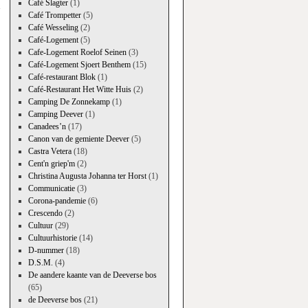
Café Slagter
(1)
Café Trompetter
(5)
Café Wesseling
(2)
Café-Logement
(5)
Cafe-Logement Roelof Seinen
(3)
Café-Logement Sjoert Benthem
(15)
Café-restaurant Blok
(1)
Café-Restaurant Het Witte Huis
(2)
Camping De Zonnekamp
(1)
Camping Deever
(1)
Canadees’n
(17)
Canon van de gemiente Deever
(5)
Castra Vetera
(18)
Cent'n griep'm
(2)
Christina Augusta Johanna ter Horst
(1)
Communicatie
(3)
Corona-pandemie
(6)
Crescendo
(2)
Cultuur
(29)
Cultuurhistorie
(14)
D-nummer
(18)
D.S.M.
(4)
De aandere kaante van de Deeverse bos
(65)
de Deeverse bos
(21)