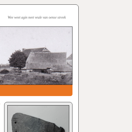
Wee weet agin neet veule van oense streek
r
→