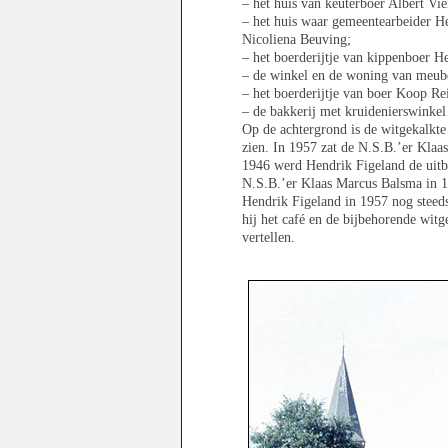
– het huis van keuterboer Albert Vi
– het huis waar gemeentearbeider H
Nicoliena Beuving;
– het boerderijtje van kippenboer H
– de winkel en de woning van meub
– het boerderijtje van boer Koop R
– de bakkerij met kruidenierswinkel
Op de achtergrond is de witgekalkte
zien. In 1957 zat de N.S.B.’er Kla
1946 werd Hendrik Figeland de uitba
N.S.B.’er Klaas Marcus Balsma in 1
Hendrik Figeland in 1957 nog steed
hij het café en de bijbehorende witg
vertellen.