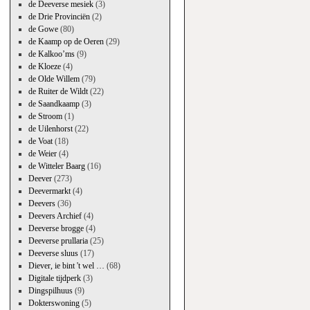
de Deeverse mesiek
(3)
de Drie Provinciën
(2)
de Gowe
(80)
de Kaamp op de Oeren
(29)
de Kalkoo’ms
(9)
de Kloeze
(4)
de Olde Willem
(79)
de Ruiter de Wildt
(22)
de Saandkaamp
(3)
de Stroom
(1)
de Uilenhorst
(22)
de Voat
(18)
de Weier
(4)
de Witteler Baarg
(16)
Deever
(273)
Deevermarkt
(4)
Deevers
(36)
Deevers Archief
(4)
Deeverse brogge
(4)
Deeverse prullaria
(25)
Deeverse sluus
(17)
Diever, ie bint 't wel …
(68)
Digitale tijdperk
(3)
Dingspilhuus
(9)
Dokterswoning
(5)