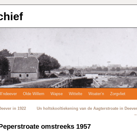
chief
ll’ndeever
Olde Willem
Wapse
Wittelte
Woater’n
Zorgvliet
Deever in 1922
Un holtskooltiekening van de Aagterstroate in Deeve
 Peperstroate omstreeks 1957