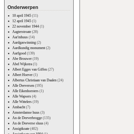
Onderwerpen
10 april 1945
(11)
12 april 1945
(1)
22 november 1944
(1)
Aagterstroate
(28)
Aar'mhuus
(14)
Aardgaswinning
(2)
Aardkundig monument
(2)
Aarfgood
(139)
Abe Brouwer
(19)
Abel Wijkstra
(1)
Albert Egges van Giffen
(27)
Albert Hoever
(1)
Albertus Christiaan van Daalen
(24)
Alle Deeversen
(195)
Alle Eikenhorsters
(1)
Alle Wapsers
(4)
Alle Wittelers
(19)
Ambacht
(7)
Amsterdamse huus
(3)
An de Deeverbrogge
(135)
An de Deeverse sluus
(4)
Ansigtkoate
(402)