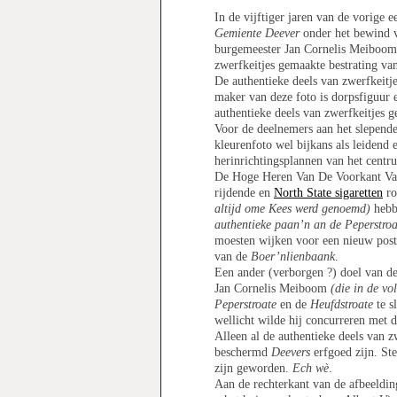
In de vijftiger jaren van de vorig
Gemiente Deever
onder het bewind 
burgemeester Jan Cornelis Meiboo
zwerfkeitjes gemaakte bestrating va
De authentieke deels van zwerfkeitj
maker van deze foto is dorpsfiguur 
authentieke deels van zwerfkeitjes g
Voor de deelnemers aan het slepend
kleurenfoto wel bijkans als leidend
herinrichtingsplannen van het cent
De Hoge Heren Van De Voorkant Va
rijdende en
North State sigaretten
ro
altijd ome Kees werd genoemd)
hebbe
authentieke paan’n an de Peperstroa
moesten wijken voor een nieuw po
van de
Boer’nlienbaank
.
Een ander (verborgen ?) doel van d
Jan Cornelis Meiboom
(die in de v
Peperstroate
en de
Heufdstroate
te s
wellicht wilde hij concurreren met 
Alleen al de authentieke deels van 
beschermd
Deevers
erfgoed zijn. Ste
zijn geworden.
Ech wè
.
Aan de rechterkant van de afbeelding