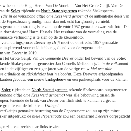
e eeuw hebben de Hoge Heren Van De Voorkant Van Het Grote Gelijk Van De
van de
Solex
rijdende en
North State sigaretten
rokende Shakespeare-
m
(die in de volksmond altijd ome Kees werd genoemd)
de authentieke deels van
n de
Peperstroate
grondig, maar dan ook echt hartgrondig vernield.
es gemaakte bestrating is te zien op de vóór 1957 gemaakte zwart-wit foto. De
en dorpsfotograaf Harm Hessels. Het resultaat van de vernieling van de
emaakte verharding is te zien op de de kleurenfoto.
e veranderingsproces
Deever op Drift
moet de omstreeks 1957 gemaakte
 en inspirerend voorbeeld hebben gediend voor de zogenaamde
rum van
Deever
in 2019.
n Het Grote Gelijk Van De
Gemiente Deever
onder het bewind van de
Solex
kende Shakespeare-burgemeester Jan Cornelis Meiboom
(die in de volksmond
n in de vijftiger en zestiger jaren van de vorige eeuw
hiel wat olde
te gründlich en rücksichtlos loat’n sloop’m.
Deze
Deeverse
erfgoedpanden
stkantoorgebouw,
een nieuw bankgebouw
en een parkeerplaats voor de klanten
e
Solex
rijdende en
North State sigaretten
rokende Shakespeare-burgemeester
olksmond altijd ome Kees werd genoemd)
was alle bebouwing tussen de
lopen, teneinde de brink van
Deever
een flink stuk te kunnen vergroten;
de grootte van de brink van
Dwingel.
zwerfkeitjes gemaakte bestrating van de
Peperstroate
zou nu op zijn minst
rker uitgedrukt: de
hiele Peperstroate
zou een beschermd
Deevers
dorpsgezicht
en zijn van rechts naar links te zien: