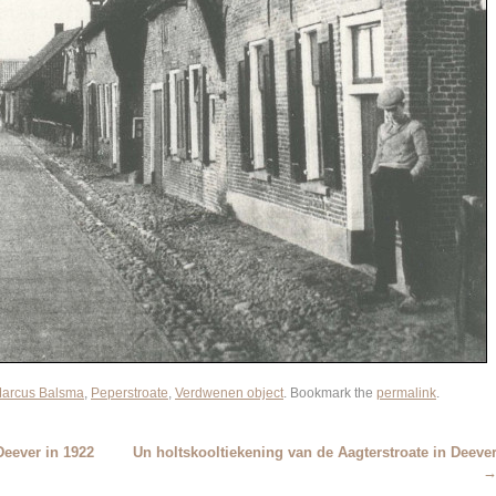
Marcus Balsma
,
Peperstroate
,
Verdwenen object
. Bookmark the
permalink
.
Deever in 1922
Un holtskooltiekening van de Aagterstroate in Deeve