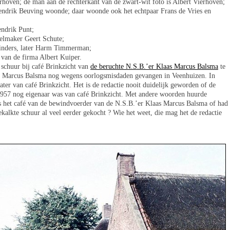
erhoven; de man aan de rechterkant van de zwart-wit foto is Albert Vierhoven;
endrik Beuving woonde; daar woonde ook het echtpaar Frans de Vries en
endrik Punt;
elmaker Geert Schute;
einders, later Harm Timmerman;
 van de firma Albert Kuiper.
 schuur bij café Brinkzicht van
de beruchte N.S.B.’er Klaas Marcus Balsma
te
as Marcus Balsma nog wegens oorlogsmisdaden gevangen in Veenhuizen. In
ter van café Brinkzicht. Het is de redactie nooit duidelijk geworden of de
957 nog eigenaar was van café Brinkzicht. Met andere woorden huurde
s het café van de bewindvoerder van de N.S.B.’er Klaas Marcus Balsma of had
ekalkte schuur al veel eerder gekocht ? Wie het weet, die mag het de redactie