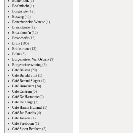
Bolderhook
(1)
Boo’mlocht
(1)
Bosgesigte
(12)
Bosweg
(49)
Botterfubriekie Wittelte
(1)
Braandkoele
(12)
Braandtoor’n
(12)
Braandwièr
(12)
Brink
(105)
Brinkstroate
(13)
Bultie
(5)
Burgemeister Van Osbank
(9)
Burgemeisterwoning
(8)
Café Balsma
(20)
Café Barteld Smit
(1)
Café Berend Slagter
(4)
Café Brinkzicht
(24)
Café Centrum
(5)
Café De Harmonie
(2)
Café De Lange
(2)
Café Haarm Hummel
(1)
Café Jan Barelds
(4)
Café Jonkers
(1)
r
Café Pereboom
(1)
→
Café Sjoert Benthem
(2)