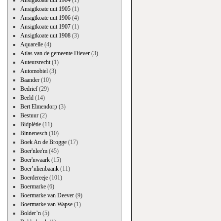
Ansigtkoate uut 1904
(1)
Ansigtkoate uut 1905
(1)
Ansigtkoate uut 1906
(4)
Ansigtkoate uut 1907
(1)
Ansigtkoate uut 1908
(3)
Aquarelle
(4)
Atlas van de gemeente Diever
(3)
Auteursrecht
(1)
Automobiel
(3)
Baander
(10)
Bedrief
(29)
Beeld
(14)
Bert Elmendorp
(3)
Bestuur
(2)
Bidplètie
(11)
Binnenesch
(10)
Boek An de Brogge
(17)
Boer'nlee'm
(45)
Boer'nwaark
(15)
Boer’nlienbaank
(11)
Boerdereeje
(101)
Boermarke
(6)
Boermarke van Deever
(9)
Boermarke van Wapse
(1)
Bolder’n
(5)