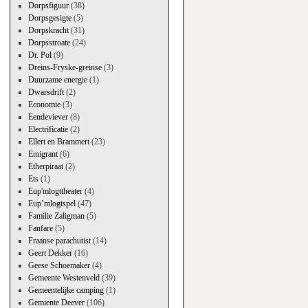
Dorpsfiguur
(38)
Dorpsgesigte
(5)
Dorpskracht
(31)
Dorpsstroate
(24)
Dr. Pol
(9)
Dreins-Fryske-greinse
(3)
Duurzame energie
(1)
Dwarsdrift
(2)
Economie
(3)
Eendeviever
(8)
Electrificatie
(2)
Ellert en Brammert
(23)
Emigrant
(6)
Etherpiraat
(2)
Ets
(1)
Eup'mlogttheater
(4)
Eup’mlogtspel
(47)
Familie Zaligman
(5)
Fanfare
(5)
Fraanse parachutist
(14)
Geert Dekker
(16)
Geese Schoemaker
(4)
Gemeente Westenveld
(39)
Gemeentelijke camping
(1)
Gemiente Deever
(106)