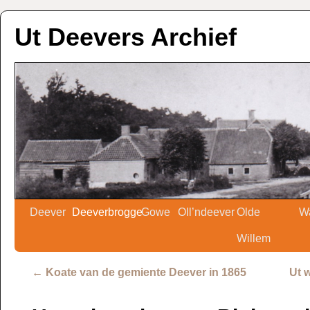
Ut Deevers Archief
Deever
Deeverbrogge
Gowe
Oll’ndeever
Olde
W
Willem
←
Koate van de gemiente Deever in 1865
Ut 