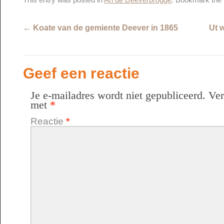
This entry was posted in
An de Deeverbrogge
. Bookmark the
←
Koate van de gemiente Deever in 1865
Ut 
Geef een reactie
Je e-mailadres wordt niet gepubliceerd.
Ver
met
*
Reactie
*