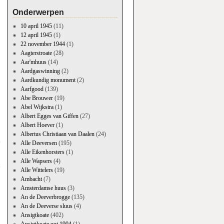
Onderwerpen
10 april 1945
(11)
12 april 1945
(1)
22 november 1944
(1)
Aagterstroate
(28)
Aar'mhuus
(14)
Aardgaswinning
(2)
Aardkundig monument
(2)
Aarfgood
(139)
Abe Brouwer
(19)
Abel Wijkstra
(1)
Albert Egges van Giffen
(27)
Albert Hoever
(1)
Albertus Christiaan van Daalen
(24)
n
Alle Deeversen
(195)
→
Alle Eikenhorsters
(1)
Alle Wapsers
(4)
Alle Wittelers
(19)
Ambacht
(7)
Amsterdamse huus
(3)
An de Deeverbrogge
(135)
An de Deeverse sluus
(4)
Ansigtkoate
(402)