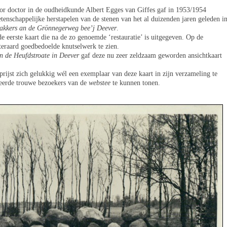
sor doctor in de oudheidkunde Albert Egges van Giffes gaf in 1953/1954
etenschappelijke herstapelen van de stenen van het al duizenden jaren geleden i
nakkers an de Grönnegerweg bee’j Deever
.
de eerste kaart die na de zo genoemde ‘restauratie’ is uitgegeven. Op de
uiteraard goedbedoelde knutselwerk te zien.
n de Heufdstroate in Deever
gaf deze nu zeer zeldzaam geworden ansichtkaart
prijst zich gelukkig wél een exemplaar van deze kaart in zijn verzameling te
eerde trouwe bezoekers van de
webstee
te kunnen tonen.