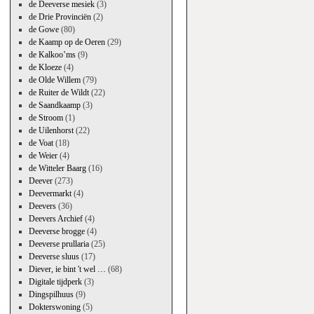
de Deeverse mesiek
(3)
de Drie Provinciën
(2)
de Gowe
(80)
de Kaamp op de Oeren
(29)
de Kalkoo’ms
(9)
de Kloeze
(4)
de Olde Willem
(79)
de Ruiter de Wildt
(22)
de Saandkaamp
(3)
de Stroom
(1)
de Uilenhorst
(22)
de Voat
(18)
de Weier
(4)
de Witteler Baarg
(16)
Deever
(273)
Deevermarkt
(4)
Deevers
(36)
Deevers Archief
(4)
Deeverse brogge
(4)
Deeverse prullaria
(25)
Deeverse sluus
(17)
Diever, ie bint 't wel …
(68)
Digitale tijdperk
(3)
Dingspilhuus
(9)
Dokterswoning
(5)