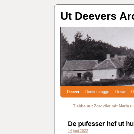
Ut Deevers Ar
Deever
Deeverbrogge
Gowe
O
←
Tjebbe uut Zorgvliet mit Maria u
De pufesser hef ut h
14 juni 2022