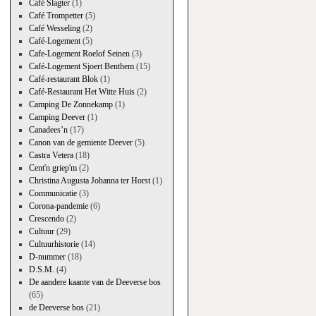
Café Slagter
(1)
Café Trompetter
(5)
Café Wesseling
(2)
Café-Logement
(5)
Cafe-Logement Roelof Seinen
(3)
Café-Logement Sjoert Benthem
(15)
Café-restaurant Blok
(1)
Café-Restaurant Het Witte Huis
(2)
Camping De Zonnekamp
(1)
Camping Deever
(1)
Canadees’n
(17)
Canon van de gemiente Deever
(5)
Castra Vetera
(18)
Cent'n griep'm
(2)
Christina Augusta Johanna ter Horst
(1)
Communicatie
(3)
Corona-pandemie
(6)
Crescendo
(2)
Cultuur
(29)
Cultuurhistorie
(14)
D-nummer
(18)
D.S.M.
(4)
De aandere kaante van de Deeverse bos
(65)
de Deeverse bos
(21)