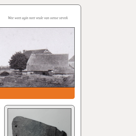
Wee weet agin neet veule van oense streek
n
→