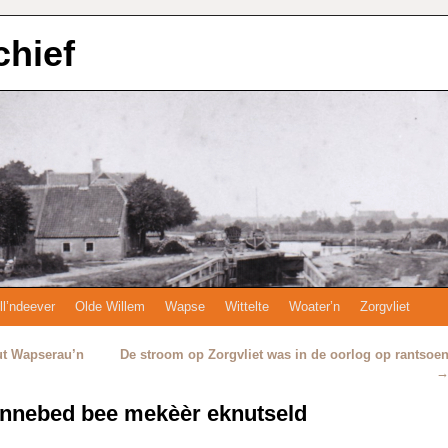
chief
ll’ndeever
Olde Willem
Wapse
Wittelte
Woater’n
Zorgvliet
ut Wapserau’n
De stroom op Zorgvliet was in de oorlog op rantsoe
unnebed bee mekèèr eknutseld