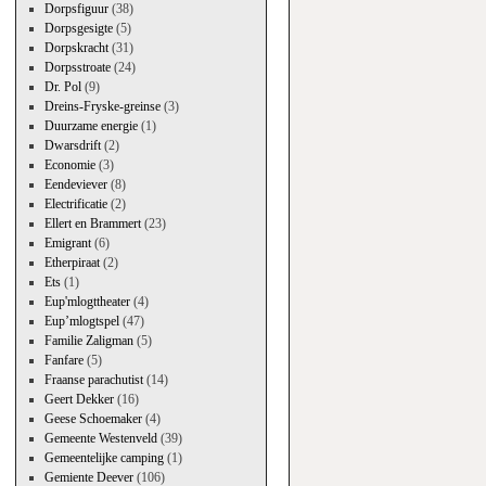
Dorpsfiguur
(38)
Dorpsgesigte
(5)
Dorpskracht
(31)
Dorpsstroate
(24)
Dr. Pol
(9)
Dreins-Fryske-greinse
(3)
Duurzame energie
(1)
Dwarsdrift
(2)
Economie
(3)
Eendeviever
(8)
Electrificatie
(2)
Ellert en Brammert
(23)
Emigrant
(6)
Etherpiraat
(2)
Ets
(1)
Eup'mlogttheater
(4)
Eup’mlogtspel
(47)
Familie Zaligman
(5)
Fanfare
(5)
Fraanse parachutist
(14)
Geert Dekker
(16)
Geese Schoemaker
(4)
Gemeente Westenveld
(39)
Gemeentelijke camping
(1)
Gemiente Deever
(106)