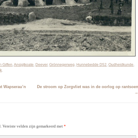
n Giffen
,
Ansigtkoate
,
Deever
,
Grönnegerweg
,
Hunnebedde D52
,
Oudheidkunde
,
k
.
ut Wapserau’n
De stroom op Zorgvliet was in de oorlog op rantsoe
.
Vereiste velden zijn gemarkeerd met
*