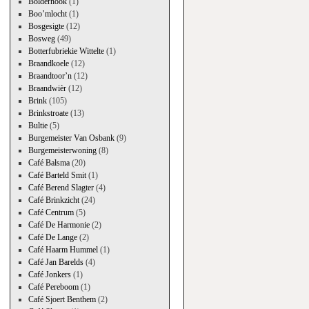
Bolderhook
(1)
Boo’mlocht
(1)
Bosgesigte
(12)
Bosweg
(49)
Botterfubriekie Wittelte
(1)
Braandkoele
(12)
Braandtoor’n
(12)
Braandwièr
(12)
Brink
(105)
Brinkstroate
(13)
Bultie
(5)
Burgemeister Van Osbank
(9)
Burgemeisterwoning
(8)
Café Balsma
(20)
Café Barteld Smit
(1)
Café Berend Slagter
(4)
Café Brinkzicht
(24)
Café Centrum
(5)
Café De Harmonie
(2)
Café De Lange
(2)
Café Haarm Hummel
(1)
Café Jan Barelds
(4)
Café Jonkers
(1)
Café Pereboom
(1)
Café Sjoert Benthem
(2)