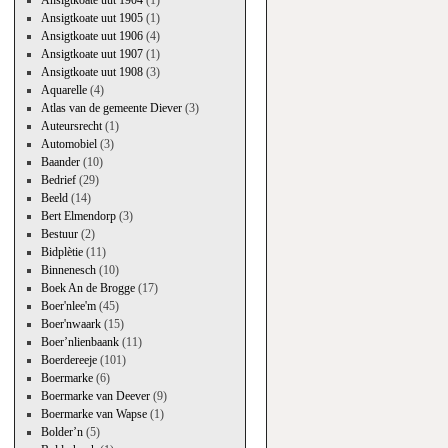
Ansigtkoate uut 1904
(1)
Ansigtkoate uut 1905
(1)
Ansigtkoate uut 1906
(4)
Ansigtkoate uut 1907
(1)
Ansigtkoate uut 1908
(3)
Aquarelle
(4)
Atlas van de gemeente Diever
(3)
Auteursrecht
(1)
Automobiel
(3)
Baander
(10)
Bedrief
(29)
Beeld
(14)
Bert Elmendorp
(3)
Bestuur
(2)
Bidplètie
(11)
Binnenesch
(10)
Boek An de Brogge
(17)
Boer'nlee'm
(45)
Boer'nwaark
(15)
Boer’nlienbaank
(11)
Boerdereeje
(101)
Boermarke
(6)
Boermarke van Deever
(9)
Boermarke van Wapse
(1)
Bolder’n
(5)