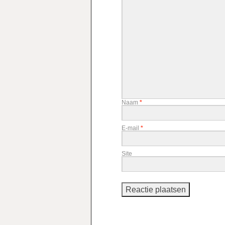
Naam
*
E-mail
*
Site