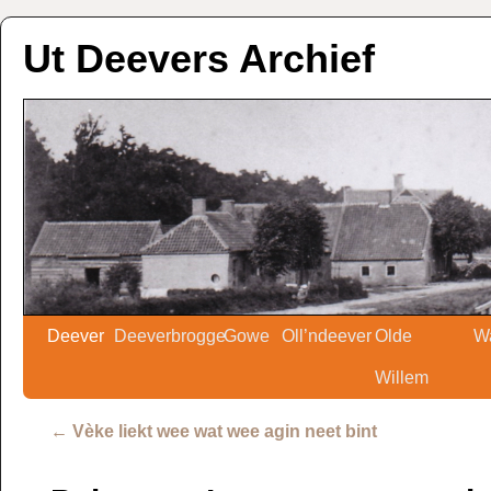
Ut Deevers Archief
Deever
Deeverbrogge
Gowe
Oll’ndeever
Olde
W
Willem
←
Vèke liekt wee wat wee agin neet bint