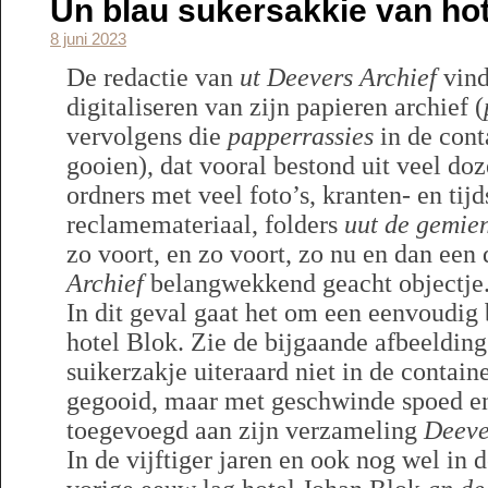
Un blau sukersakkie van ho
8 juni 2023
De redactie van
ut Deevers Archief
vind
digitaliseren van zijn papieren archief (
vervolgens die
papperrassies
in de cont
gooien), dat vooral bestond uit veel do
ordners met veel foto’s, kranten- en tijd
reclamemateriaal, folders
uut de gemie
zo voort, en zo voort, zo nu en dan ee
Archief
belangwekkend geacht objectje
In dit geval gaat het om een eenvoudig
hotel Blok. Zie de bijgaande afbeelding.
suikerzakje uiteraard niet in de contain
gegooid, maar met geschwinde spoed en 
toegevoegd aan zijn verzameling
Deeve
In de vijftiger jaren en ook nog wel in d