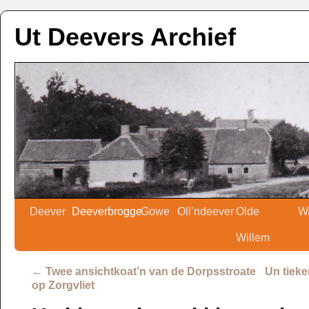
Ut Deevers Archief
Deever
Deeverbrogge
Gowe
Oll’ndeever
Olde
W
Willem
←
Twee ansichtkoat’n van de Dorpsstroate
Un tieke
op Zorgvliet