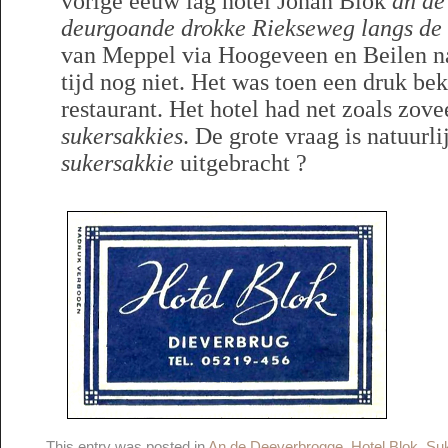
vorige eeuw lag hotel Johan Blok
an de
deurgoande drokke Riekseweg langs de
van Meppel via Hoogeveen en Beilen na
tijd nog niet. Het was toen een druk bek
restaurant. Het hotel had net zoals zove
sukersakkies
. De grote vraag is natuurlij
sukersakkie
uitgebracht ?
This entry was posted in
An de Deeverbrogge
,
Hotel Blok
,
Su