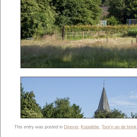
This entry was posted in
Deever
,
Kopplètie
,
Toor'n an de brink