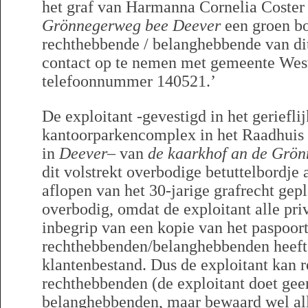
het graf van Harmanna Cornelia Coste
Grönnegerweg bee Deever
een groen bo
rechthebbende / belanghebbende van dit
contact op te nemen met gemeente West
telefoonnummer 140521.’
De exploitant -gevestigd in het geriefli
kantoorparkencomplex in het Raadhuis
in
Deever
– van
de kaarkhof an de Grö
dit volstrekt overbodige betuttelbordje 
aflopen van het 30-jarige grafrecht gepla
overbodig, omdat de exploitant alle pri
inbegrip van een kopie van het paspoort
rechthebbenden/belanghebbenden heeft 
klantenbestand. Dus de exploitant kan r
rechthebbenden (de exploitant doet ge
belanghebbenden, maar bewaard wel al