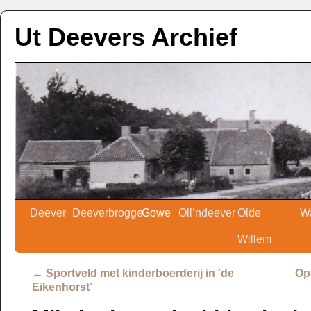
Ut Deevers Archief
Deever
Deeverbrogge
Gowe
Oll’ndeever
Olde
W
Willem
←
Sportveld met kinderboerderij in ′de
Op 
Eikenhorst’