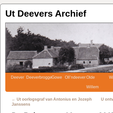
Ut Deevers Archief
Deever
Deeverbrogge
Gowe
Oll’ndeever
Olde
W
Willem
←
Ut oorlogsgraf van Antonius en Jozeph
U ont
Janssens