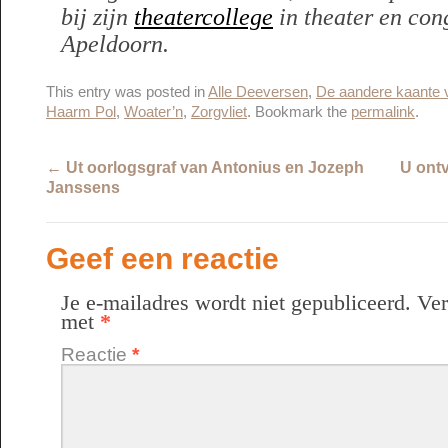
bij zijn
theatercollege
in theater en co
Apeldoorn.
This entry was posted in
Alle Deeversen
,
De aandere kaante 
Haarm Pol
,
Woater’n
,
Zorgvliet
. Bookmark the
permalink
.
←
Ut oorlogsgraf van Antonius en Jozeph
U ont
Janssens
Geef een reactie
Je e-mailadres wordt niet gepubliceerd.
Ver
met
*
Reactie
*