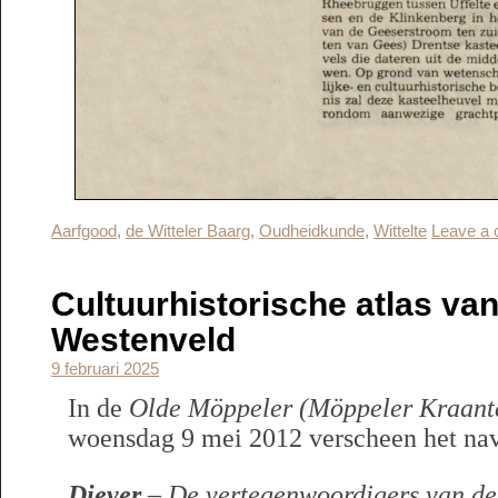
Aarfgood
,
de Witteler Baarg
,
Oudheidkunde
,
Wittelte
Leave a
Cultuurhistorische atlas va
Westenveld
9 februari 2025
In de
Olde Möppeler (Möppeler Kraant
woensdag 9 mei 2012 verscheen het nav
Diever
– De vertegenwoordigers van de 