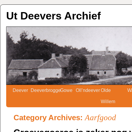
Ut Deevers Archief
Deever
Deeverbrogge
Gowe
Oll’ndeever
Olde
W
Willem
Category Archives:
Aarfgood