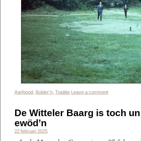
Aarfgood
,
Bolder’n
,
Traditie
Leave a comment
De Witteler Baarg is toch 
ewöd’n
22 februari 2025