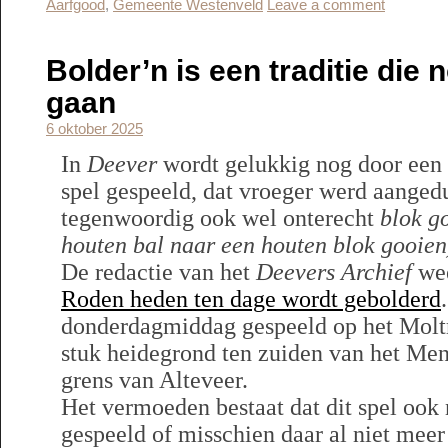
Aarfgood
,
Gemeente Westenveld
Leave a comment
Bolder’n is een traditie die n
gaan
6 oktober 2025
In
Deever
wordt gelukkig nog door een
spel gespeeld, dat vroeger werd aange
tegenwoordig ook wel onterecht
blok g
houten bal naar een houten blok gooien
De redactie van het
Deevers Archief
wee
Roden heden ten dage wordt gebolderd
donderdagmiddag gespeeld op het Moltm
stuk heidegrond ten zuiden van het Me
grens van Alteveer.
Het vermoeden bestaat dat dit spel ook
gespeeld of misschien daar al niet mee