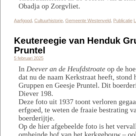
Obadja op Zorgvliet.
Aarfgood
,
Cultuurhistorie
,
Gemeente Westenveld
,
Publicatie
L
Keutereegie van Henduk Gr
Pruntel
5 februari 2025
In
Deever an de Heufdstroate
op de hoek
dat nu de naam Kerkstraat heeft, stond 
Gruppen en Geesje Pruntel. Dit boerderi
Diever 198.
Deze foto uit 1937 toont verloren gega
erfgoed, te weten de fraaie bestrating va
boerderijtje.
Op de hier afgebeelde foto is het verv
omheinde hof van het kerkgebouw – o