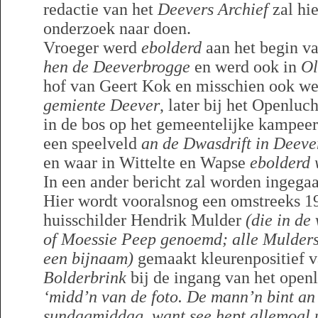
redactie van het
Deevers Archief
zal hie
onderzoek naar doen.
Vroeger werd
ebolderd
aan het begin v
hen de Deeverbrogge
en werd ook in
Ol
hof van Geert Kok en misschien ook we
gemiente Deever
, later bij het Openluc
in de bos op het gemeentelijke kampeer
een speelveld
an de Dwasdrift in Deeve
en waar in Wittelte en Wapse
ebolderd
In een ander bericht zal worden ingegaa
Hier wordt vooralsnog een omstreeks 19
huisschilder Hendrik Mulder
(die in d
of Moessie Peep genoemd; alle Mulders
een bijnaam)
gemaakt kleurenpositief 
Bolderbrink
bij de ingang van het openl
‘midd’n van de foto.
De mann’n bint an 
sundagmiddag, want see hept allemoal 