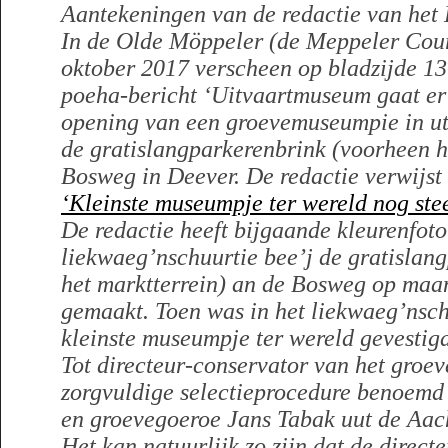
Aantekeningen van de redactie van het 
In de Olde Möppeler (de Meppeler Cour
oktober 2017 verscheen op bladzijde 13
poeha-bericht ‘Uitvaartmuseum gaat er 
opening van een groevemuseumpie in ut
de gratislangparkerenbrink (voorheen h
Bosweg in Deever. De redactie verwijst
‘Kleinste museumpje ter wereld nog stee
De redactie heeft bijgaande kleurenfoto
liekwaeg’nschuurtie bee’j de gratislan
het marktterrein) an de Bosweg op ma
gemaakt. Toen was in het liekwaeg’nschu
kleinste museumpje ter wereld gevestig
Tot directeur-conservator van het groe
zorgvuldige selectieprocedure benoemd 
en groevegoeroe Jans Tabak uut de Aach
Het kan natuurlijk zo zijn dat de direct