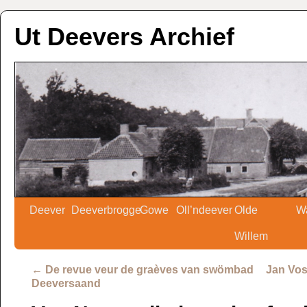
Ut Deevers Archief
Deever
Deeverbrogge
Gowe
Oll’ndeever
Olde
W
Willem
←
De revue veur de graèves van swömbad
Jan Vos
Deeversaand