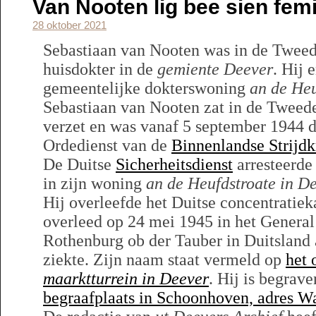
Van Nooten lig bee sien fem
28 oktober 2021
Sebastiaan van Nooten was in de Twee
huisdokter in de
gemiente Deever
. Hij 
gemeentelijke dokterswoning
an de Heu
Sebastiaan van Nooten zat in de Tweed
verzet en was vanaf 5 september 1944 
Ordedienst van de
Binnenlandse Strijdk
De Duitse
Sicherheitsdienst
arresteerd
in zijn woning
an de Heufdstroate in D
Hij overleefde het Duitse concentrat
overleed op 24 mei 1945 in het General 
Rothenburg ob der Tauber in Duitsland
ziekte. Zijn naam staat vermeld op
het
maarktturrein in Deever
. Hij is begrav
begraafplaats in Schoonhoven, adres W