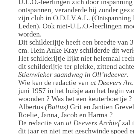
U.L.O.-leerlingen zich door inspanning 
ontspannen, veranderde hij zonder gezi
zijn club in O.D.I.V.A.L. (Ontspanning
Leden). Ook niet-U.L.O.-leerlingen moc
worden.
Dit schilderijtje heeft een breedte van
cm. Hein Auke Kray schilderde dit werk
Het schilderijtje lijkt niet helemaal rec
dit schilderijtje ter plekke, zittend acht
Stienwieker saandweg in Oll’ndeever
.
Wie kan de redactie van
ut Deevers Arc
juni 1957 in het huisje aan het begin v
woonden ? Was het een keuterboertje ?
Albertus
(Battus)
Grit en Jantien Greve
Roelie, Janna, Jacob en Harma ?
De redactie van
ut Deevers Archief
zal t
dit jaar en niet met geschwinde spoed en