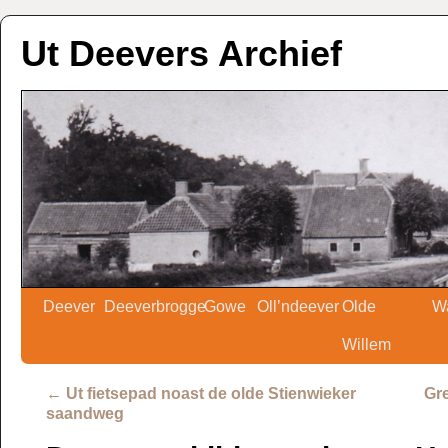
Ut Deevers Archief
Deever
Deeverbrogge
Gowe
Oll’ndeever
Olde
W
Willem
←
Ut fietsepad noast de olde Stienwieker
Gre
saandweg