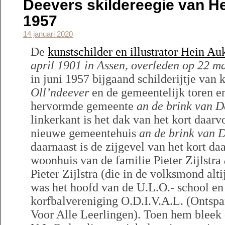
Deevers skildereegie van H
1957
14 januari 2020
De
kunstschilder en illustrator Hein A
april 1901 in Assen, overleden op 22 m
in juni 1957 bijgaand schilderijtje van 
Oll’ndeever
en de gemeentelijk toren e
hervormde gemeente
an de brink van D
linkerkant is het dak van het kort daar
nieuwe gemeentehuis
an de brink van 
daarnaast is de zijgevel van het kort 
woonhuis van de familie Pieter Zijlstra
Pieter Zijlstra (die in de volksmond al
was het hoofd van de U.L.O.- school en
korfbalvereniging O.D.I.V.A.L. (Ontsp
Voor Alle Leerlingen). Toen hem bleek d