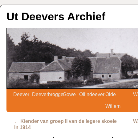
Ut Deevers Archief
Deever
Deeverbrogge
Gowe
Oll’ndeever
Olde
W
Willem
←
Kiender van groep II van de legere skoele
Wa
in 1914