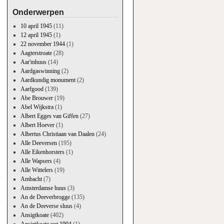
Onderwerpen
10 april 1945
(11)
12 april 1945
(1)
22 november 1944
(1)
Aagterstroate
(28)
Aar'mhuus
(14)
Aardgaswinning
(2)
Aardkundig monument
(2)
Aarfgood
(139)
Abe Brouwer
(19)
Abel Wijkstra
(1)
Albert Egges van Giffen
(27)
Albert Hoever
(1)
Albertus Christiaan van Daalen
(24)
Alle Deeversen
(195)
Alle Eikenhorsters
(1)
Alle Wapsers
(4)
Alle Wittelers
(19)
n
Ambacht
(7)
→
Amsterdamse huus
(3)
An de Deeverbrogge
(135)
An de Deeverse sluus
(4)
Ansigtkoate
(402)