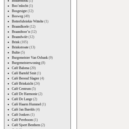
Bolderhook
(1)
Boo’mlocht
(1)
Bosgesigte
(12)
Bosweg
(49)
Botterfubriekie Wittelte
(1)
Braandkoele
(12)
Braandtoor’n
(12)
Braandwièr
(12)
Brink
(105)
Brinkstroate
(13)
Bultie
(5)
Burgemeister Van Osbank
(9)
Burgemeisterwoning
(8)
Café Balsma
(20)
Café Barteld Smit
(1)
Café Berend Slagter
(4)
Café Brinkzicht
(24)
Café Centrum
(5)
Café De Harmonie
(2)
Café De Lange
(2)
Café Haarm Hummel
(1)
Café Jan Barelds
(4)
Café Jonkers
(1)
Café Pereboom
(1)
Café Sjoert Benthem
(2)