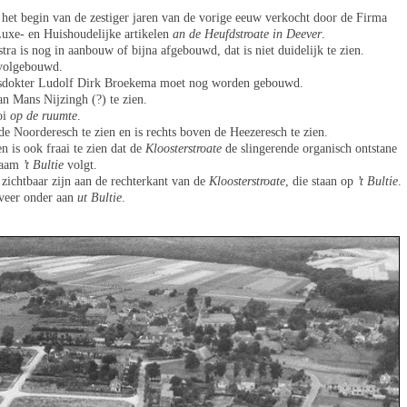
 het begin van de zestiger jaren van de vorige eeuw verkocht door de Firma
Luxe- en Huishoudelijke artikelen
an de Heufdstroate in Deever
.
ra is nog in aanbouw of bijna afgebouwd, dat is niet duidelijk te zien.
 volgebouwd.
uisdokter Ludolf Dirk Broekema moet nog worden gebouwd.
an Mans Nijzingh (?) te zien.
oi
op de ruumte
.
de Noorderesch te zien en is rechts boven de Heezeresch te zien.
en is ook fraai te zien dat de
Kloosterstroate
de slingerende organisch ontstane
 naam
’t Bultie
volgt.
zichtbaar zijn aan de rechterkant van de
Kloosterstroate
, die staan op
’t Bultie
.
veer onder aan
ut Bultie
.