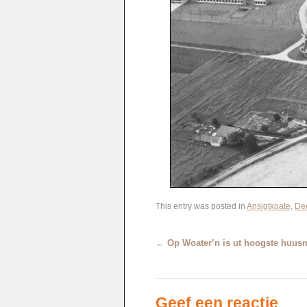
This entry was posted in
Ansigtkoate
,
De
←
Op Woater’n is ut hoogste huu
Geef een reactie