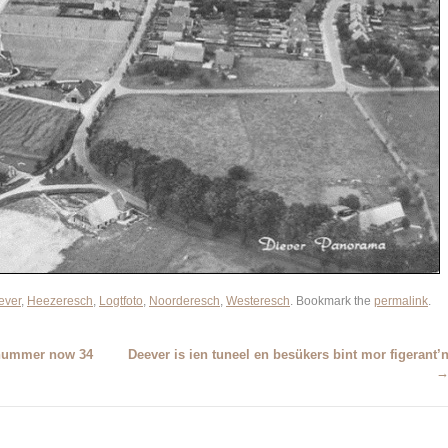
ever
,
Heezeresch
,
Logtfoto
,
Noorderesch
,
Westeresch
. Bookmark the
permalink
.
snummer now 34
Deever is ien tuneel en besükers bint mor figerant’