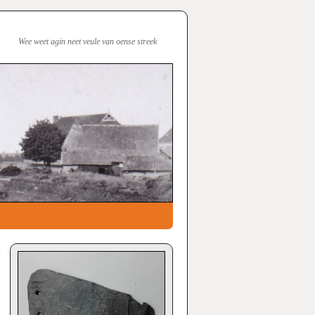
Wee weet agin neet veule van oense streek
n
→