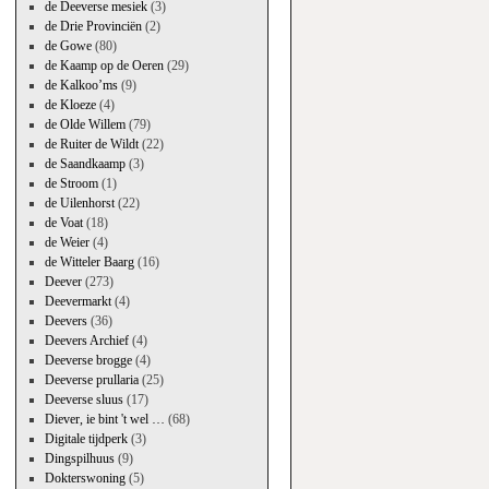
de Deeverse mesiek
(3)
de Drie Provinciën
(2)
de Gowe
(80)
de Kaamp op de Oeren
(29)
de Kalkoo’ms
(9)
de Kloeze
(4)
de Olde Willem
(79)
de Ruiter de Wildt
(22)
de Saandkaamp
(3)
de Stroom
(1)
de Uilenhorst
(22)
de Voat
(18)
de Weier
(4)
de Witteler Baarg
(16)
Deever
(273)
Deevermarkt
(4)
Deevers
(36)
Deevers Archief
(4)
Deeverse brogge
(4)
Deeverse prullaria
(25)
Deeverse sluus
(17)
Diever, ie bint 't wel …
(68)
Digitale tijdperk
(3)
Dingspilhuus
(9)
Dokterswoning
(5)