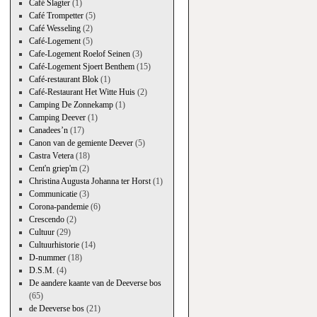
Café Slagter
(1)
Café Trompetter
(5)
Café Wesseling
(2)
Café-Logement
(5)
Cafe-Logement Roelof Seinen
(3)
Café-Logement Sjoert Benthem
(15)
Café-restaurant Blok
(1)
Café-Restaurant Het Witte Huis
(2)
Camping De Zonnekamp
(1)
Camping Deever
(1)
Canadees’n
(17)
Canon van de gemiente Deever
(5)
Castra Vetera
(18)
Cent'n griep'm
(2)
Christina Augusta Johanna ter Horst
(1)
Communicatie
(3)
Corona-pandemie
(6)
Crescendo
(2)
Cultuur
(29)
Cultuurhistorie
(14)
D-nummer
(18)
D.S.M.
(4)
De aandere kaante van de Deeverse bos
(65)
de Deeverse bos
(21)