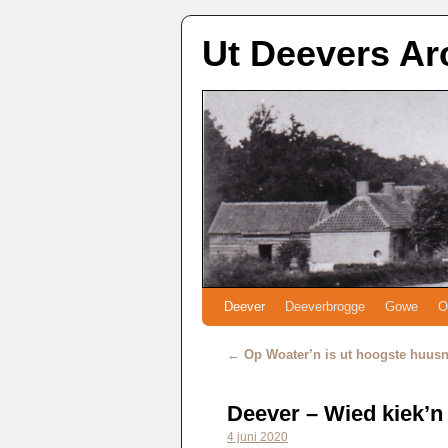
Ut Deevers Ar
Deever
Deeverbrogge
Gowe
O
←
Op Woater’n is ut hoogste huu
Deever – Wied kiek’n 
4 juni 2020