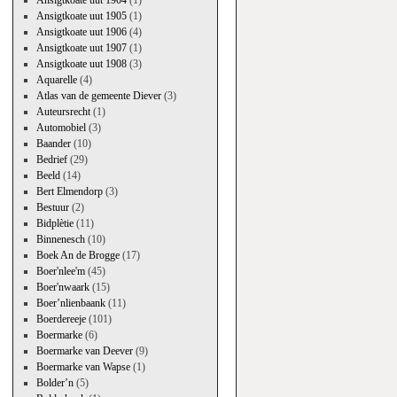
Ansigtkoate uut 1904
(1)
Ansigtkoate uut 1905
(1)
Ansigtkoate uut 1906
(4)
Ansigtkoate uut 1907
(1)
Ansigtkoate uut 1908
(3)
Aquarelle
(4)
Atlas van de gemeente Diever
(3)
Auteursrecht
(1)
Automobiel
(3)
Baander
(10)
Bedrief
(29)
Beeld
(14)
Bert Elmendorp
(3)
Bestuur
(2)
Bidplètie
(11)
Binnenesch
(10)
Boek An de Brogge
(17)
Boer'nlee'm
(45)
Boer'nwaark
(15)
Boer’nlienbaank
(11)
Boerdereeje
(101)
Boermarke
(6)
Boermarke van Deever
(9)
Boermarke van Wapse
(1)
Bolder’n
(5)