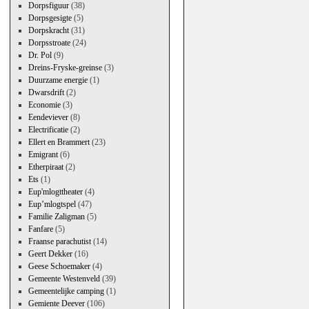
Dorpsfiguur
(38)
Dorpsgesigte
(5)
Dorpskracht
(31)
Dorpsstroate
(24)
Dr. Pol
(9)
Dreins-Fryske-greinse
(3)
Duurzame energie
(1)
Dwarsdrift
(2)
Economie
(3)
Eendeviever
(8)
Electrificatie
(2)
Ellert en Brammert
(23)
Emigrant
(6)
Etherpiraat
(2)
Ets
(1)
Eup'mlogttheater
(4)
Eup’mlogtspel
(47)
Familie Zaligman
(5)
Fanfare
(5)
Fraanse parachutist
(14)
Geert Dekker
(16)
Geese Schoemaker
(4)
Gemeente Westenveld
(39)
Gemeentelijke camping
(1)
Gemiente Deever
(106)