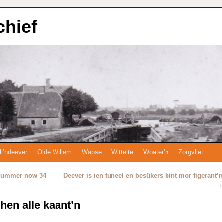
chief
ll’ndeever
Olde Willem
Wapse
Wittelte
Woater’n
Zorgvliet
snummer now 34
Deever is ien tuneel en besükers bint mor figerant’
hen alle kaant’n