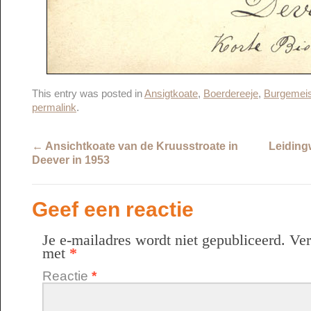
This entry was posted in
Ansigtkoate
,
Boerdereeje
,
Burgemeis
permalink
.
←
Ansichtkoate van de Kruusstroate in
Leiding
Deever in 1953
Geef een reactie
Je e-mailadres wordt niet gepubliceerd.
Ver
met
*
Reactie
*