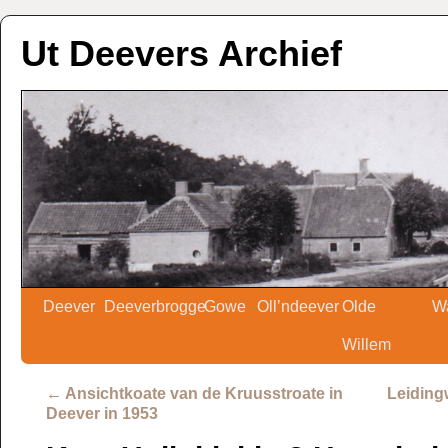
Ut Deevers Archief
Deever
Deeverbrogge
Gowe
Oll’ndeever
Olde
W
Willem
←
Ansichtkoate van de Kruusstroate in
Leiding
Deever in 1953