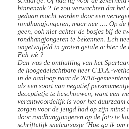
schaartje. Of had hij voor de zekerheid a
binnenzak ? Je zou verwachten dat het 
gedaan mocht worden door een vertege
rondhangjongeren, maar nee …. Op de fot
geen, ook niet achter de bosjes bij de t
rondhangjongeren te bekennen. Ech nee
ongetwijfeld in groten getale achter de
Ech wè ?
Dan was de onthulling van het Spartaa
de hoogedelachtbare heer C.D.A.-wet
in de aanloop naar de 2018-gemeentera
als een soort van negatief persmomentje
deceptietje te beschouwen, want een we
verantwoordelijk is voor het duurzaam c
zorgen voor de jeugd had op zijn minst
door rondhangjongeren op de foto te k
schriftelijk snelcursusje ‘Hoe ga ik om