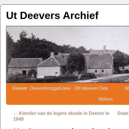
Ut Deevers Archief
Deever
Deeverbrogge
Gowe
Oll’ndeever
Olde
W
Willem
←
Kiender van de legere skoele in Deever in
Swat-
1949