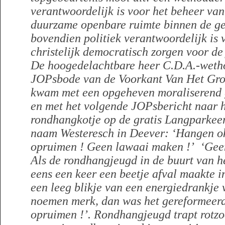
verantwoordelijk is voor het beheer va
duurzame openbare ruimte binnen de g
bovendien politiek verantwoordelijk is
christelijk democratisch zorgen voor de
De hoogedelachtbare heer C.D.A.-wet
JOPsbode
van de Voorkant Van Het Gro
kwam met een opgeheven moraliserend g
en met het volgende JOPsbericht naar 
rondhangkotje op de gratis Langparkeer
naam Westeresch in Deever: ‘Hangen ok
opruimen ! Geen lawaai maken !’ ‘Geen
Als de rondhangjeugd in de buurt van h
eens een keer een beetje afval maakte 
een leeg blikje van een energiedrankje 
noemen merk, dan was het gereformeerd
opruimen !’. Rondhangjeugd trapt rotz