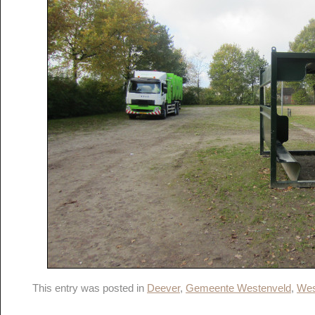
This entry was posted in
Deever
,
Gemeente Westenveld
,
Wes