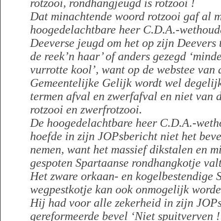
rotzooi, rondhangjeugd is rotzooi !
Dat minachtende woord rotzooi gaf al 
hoogedelachtbare heer C.D.A.-wethou
Deeverse jeugd om het op zijn Deevers t
de reek’n haar’ of anders gezegd ‘minde
vurrotte kool’,
want op de webstee van 
Gemeentelijke Gelijk wordt wel degelij
termen afval en zwerfafval en niet van
rotzooi en zwerfrotzooi.
De hoogedelachtbare heer C.D.A.-wet
hoefde in zijn JOPsbericht niet het beve
nemen, want het massief dikstalen en m
gespoten Spartaanse rondhangkotje valt 
Het zware orkaan- en kogelbestendige 
wegpestkotje kan ook onmogelijk word
Hij had voor alle zekerheid in zijn JOP
gereformeerde bevel ‘Niet spuitverven 