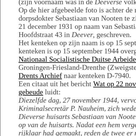
(zijn voornaam was in de
Deeverse
vol
Op de hier afgebeelde foto is achter de
dorpsdokter Sebastiaan van Nooten te z
21 december 1931 op naam van Sebasti
Hoofdstraat 43 in
Deever
, geschreven.
Het kenteken op zijn naam is op 15 sep
kenteken is op 15 september 1944 over
Nationaal Socialistische Duitse Arbeider
Groningen-Friesland-Drenthe (Zweigstel
Drents Archief
naar kenteken D-7940.
Een citaat uit het bericht
Wat op 22 nov
gebeude
luidt:
Diezelfde dag, 27 november 1944, verv
Kriminalsecretär P. Nauheim, zich wed
Dieverse huisarts Sebastiaan van Nooten
op van de huisarts. Nadat een hem verg
rijklaar had gemaakt, reden de twee er