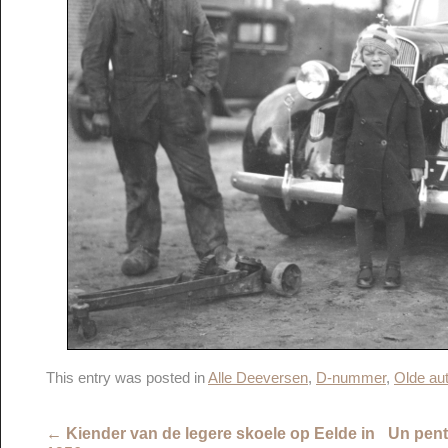
This entry was posted in
Alle Deeversen
,
D-nummer
,
Olde au
←
Kiender van de legere skoele op Eelde in
Un pent