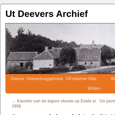
Ut Deevers Archief
Deever
Deeverbrogge
Gowe
Oll’ndeever
Olde
W
Willem
←
Kiender van de legere skoele op Eelde in
Un pent
1956