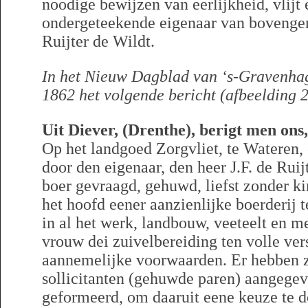
noodige bewijzen van eerlijkheid, vlijt 
ondergeteekende eigenaar van bovenge
Ruijter de Wildt.
In het Nieuw Dagblad van ‘s-Gravenhag
1862 het volgende bericht (afbeelding 2
Uit Diever, (Drenthe), berigt men ons
Op het landgoed Zorgvliet, te Wateren
door den eigenaar, den heer J.F. de Ruij
boer gevraagd, gehuwd, liefst zonder k
het hoofd eener aanzienlijke boerderij
in al het werk, landbouw, veeteelt en me
vrouw dei zuivelbereiding ten volle ver
aannemelijke voorwaarden. Er hebben z
sollicitanten (gehuwde paren) aangegeve
geformeerd, om daaruit eene keuze te d