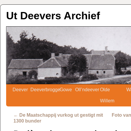
Ut Deevers Archief
Deever
Deeverbrogge
Gowe
Oll’ndeever
Olde
W
Willem
←
De Maatschappij vurkog ut gestigt mit
Foto van
1300 bunder