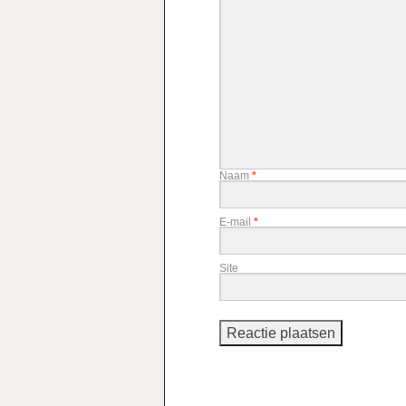
Naam
*
E-mail
*
Site