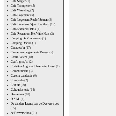
Café Slagter
(1)
Café Trompetter
(5)
Café Wesseling
(2)
Café-Logement
(5)
Cafe-Logement Roelof Seinen
(3)
Café-Logement Sjoert Benthem
(15)
Café-restaurant Blok
(1)
Café-Restaurant Het Witte Huis
(2)
Camping De Zonnekamp
(1)
Camping Deever
(1)
Canadees’n
(17)
Canon van de gemiente Deever
(5)
Castra Vetera
(18)
Cent'n griep'm
(2)
Christina Augusta Johanna ter Horst
(1)
Communicatie
(3)
→
Corona-pandemie
(6)
Crescendo
(2)
Cultuur
(29)
Cultuurhistorie
(14)
D-nummer
(18)
D.S.M.
(4)
De aandere kaante van de Deeverse bos
(65)
de Deeverse bos
(21)