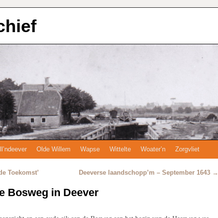
chief
ll’ndeever
Olde Willem
Wapse
Wittelte
Woater’n
Zorgvliet
de Toekomst’
Deeverse laandschopp’m – September 1643
e Bosweg in Deever