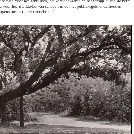
 betalen voor het gebruiken, het
verrinnewièr’n
en het
veropp’m
van de berm
ld voor het afwikkelen van schade aan de met publieksgeld onderhouden
agens met het dure dennehout ?