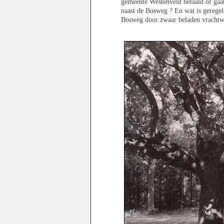
gemeente Westenveld betaald of gaat
naast de Bosweg ? En wat is gerege
Bosweg door zwaar beladen vrachtw