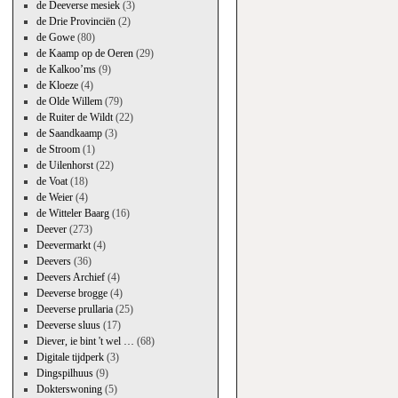
de Deeverse mesiek
(3)
de Drie Provinciën
(2)
de Gowe
(80)
de Kaamp op de Oeren
(29)
de Kalkoo’ms
(9)
de Kloeze
(4)
de Olde Willem
(79)
de Ruiter de Wildt
(22)
de Saandkaamp
(3)
de Stroom
(1)
de Uilenhorst
(22)
de Voat
(18)
de Weier
(4)
de Witteler Baarg
(16)
Deever
(273)
Deevermarkt
(4)
Deevers
(36)
Deevers Archief
(4)
Deeverse brogge
(4)
Deeverse prullaria
(25)
Deeverse sluus
(17)
Diever, ie bint 't wel …
(68)
Digitale tijdperk
(3)
Dingspilhuus
(9)
Dokterswoning
(5)