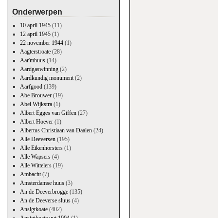
Onderwerpen
10 april 1945
(11)
12 april 1945
(1)
22 november 1944
(1)
Aagterstroate
(28)
Aar'mhuus
(14)
Aardgaswinning
(2)
Aardkundig monument
(2)
Aarfgood
(139)
Abe Brouwer
(19)
Abel Wijkstra
(1)
Albert Egges van Giffen
(27)
Albert Hoever
(1)
Albertus Christiaan van Daalen
(24)
Alle Deeversen
(195)
Alle Eikenhorsters
(1)
Alle Wapsers
(4)
Alle Wittelers
(19)
Ambacht
(7)
Amsterdamse huus
(3)
An de Deeverbrogge
(135)
An de Deeverse sluus
(4)
Ansigtkoate
(402)