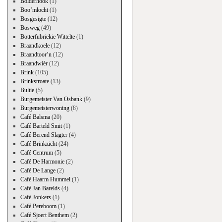
Bolderhook
(1)
Boo’mlocht
(1)
Bosgesigte
(12)
Bosweg
(49)
Botterfubriekie Wittelte
(1)
Braandkoele
(12)
Braandtoor’n
(12)
Braandwièr
(12)
Brink
(105)
Brinkstroate
(13)
Bultie
(5)
Burgemeister Van Osbank
(9)
Burgemeisterwoning
(8)
Café Balsma
(20)
Café Barteld Smit
(1)
Café Berend Slagter
(4)
Café Brinkzicht
(24)
Café Centrum
(5)
Café De Harmonie
(2)
Café De Lange
(2)
Café Haarm Hummel
(1)
Café Jan Barelds
(4)
Café Jonkers
(1)
Café Pereboom
(1)
Café Sjoert Benthem
(2)