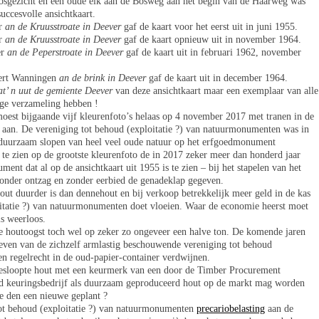
bosgezicht en een oude eik aan de Bosweg aan het begin van de Haarweg was
uccesvolle ansichtkaart.
or
an de Kruusstroate in Deever
gaf de kaart voor het eerst uit in juni 1955.
or
an de Kruusstroate in Deever
gaf de kaart opnieuw uit in november 1964.
er
an de Peperstroate in Deever
gaf de kaart uit in februari 1962, november
ert Wanningen
an de brink in Deever
gaf de kaart uit in december 1964.
at’ n uut de gemiente Deever
van deze ansichtkaart maar een exemplaar van alle
dige verzameling hebben !
oest bijgaande vijf kleurenfoto’s helaas op 4 november 2017 met tranen in de
an. De vereniging tot behoud (exploitatie ?) van natuurmonumenten was in
t-duurzaam slopen van heel veel oude natuur op het erfgoedmonument
te zien op de grootste kleurenfoto de in 2017 zeker meer dan honderd jaar
nt dat al op de ansichtkaart uit 1955 is te zien – bij het stapelen van het
onder ontzag en zonder eerbied de genadeklap gegeven.
hout duurder is dan dennehout en bij verkoop betrekkelijk meer geld in de kas
oitatie ?) van natuurmonumenten doet vloeien. Waar de economie heerst moet
is weerloos.
e houtoogst toch wel op zeker zo ongeveer een halve ton. De komende jaren
even van de zichzelf armlastig beschouwende vereniging tot behoud
n regelrecht in de oud-papier-container verdwijnen.
 gesloopte hout met een keurmerk van een door de Timber Procurement
d keuringsbedrijf als duurzaam geproduceerd hout op de markt mag worden
e den een nieuwe geplant ?
tot behoud (exploitatie ?) van natuurmonumenten
precariobelasting
aan de