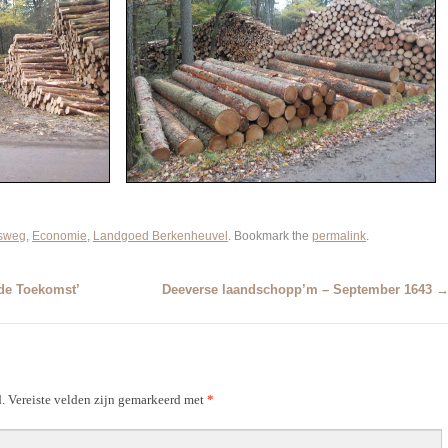
sweg
,
Economie
,
Landgoed Berkenheuvel
. Bookmark the
permalink
.
de Toekomst’
Deeverse laandschopp’m – September 1643
.
Vereiste velden zijn gemarkeerd met
*