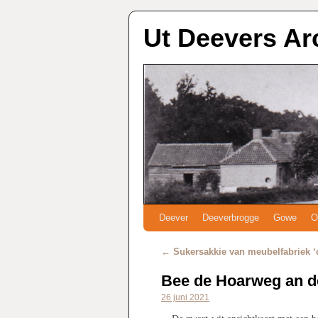
Ut Deevers Ar
Deever
Deeverbrogge
Gowe
O
←
Sukersakkie van meubelfabriek ‘
Bee de Hoarweg an d
26 juni 2021