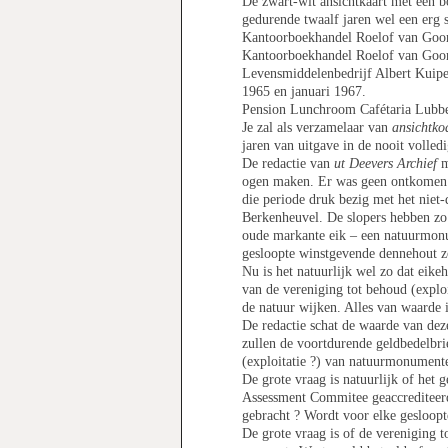
De zwart-wit ansichtkaart met een 
gedurende twaalf jaren wel een erg s
Kantoorboekhandel Roelof van Go
Kantoorboekhandel Roelof van Go
Levensmiddelenbedrijf Albert Kuip
1965 en januari 1967.
Pension Lunchroom Cafétaria Lubb
Je zal als verzamelaar van
ansichtko
jaren van uitgave in de nooit volle
De redactie van
ut Deevers Archief
m
ogen maken. Er was geen ontkomen a
die periode druk bezig met het nie
Berkenheuvel. De slopers hebben zo 
oude markante eik – een natuurmonume
gesloopte winstgevende dennehout z
Nu is het natuurlijk wel zo dat eike
van de vereniging tot behoud (expl
de natuur wijken. Alles van waarde 
De redactie schat de waarde van dez
zullen de voortdurende geldbedelbri
(exploitatie ?) van natuurmonumente
De grote vraag is natuurlijk of het
Assessment Commitee geaccrediteer
gebracht ? Wordt voor elke gesloopt
De grote vraag is of de vereniging 