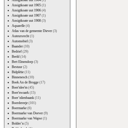
Ansigtkoate uut 1904
(1)
Ansigtkoate uut 1905
(1)
Ansigtkoate uut 1906
(4)
Ansigtkoate uut 1907
(1)
Ansigtkoate uut 1908
(3)
Aquarelle
(4)
Atlas van de gemeente Diever
(3)
Auteursrecht
(1)
Automobiel
(3)
Baander
(10)
Bedrief
(29)
Beeld
(14)
Bert Elmendorp
(3)
Bestuur
(2)
Bidplètie
(11)
Binnenesch
(10)
Boek An de Brogge
(17)
Boer'nlee'm
(45)
Boer'nwaark
(15)
Boer’nlienbaank
(11)
Boerdereeje
(101)
Boermarke
(6)
Boermarke van Deever
(9)
Boermarke van Wapse
(1)
Bolder’n
(5)