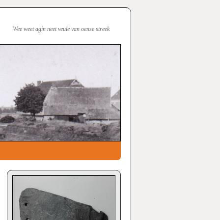
Wee weet agin neet veule van oense streek
→