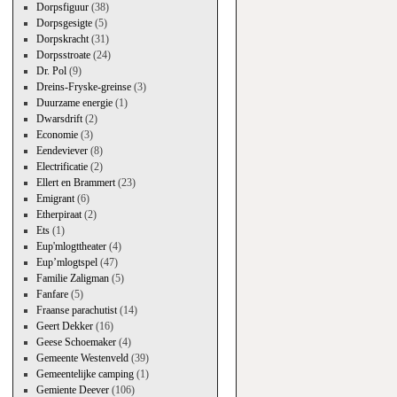
Dorpsfiguur
(38)
Dorpsgesigte
(5)
Dorpskracht
(31)
Dorpsstroate
(24)
Dr. Pol
(9)
Dreins-Fryske-greinse
(3)
Duurzame energie
(1)
Dwarsdrift
(2)
Economie
(3)
Eendeviever
(8)
Electrificatie
(2)
Ellert en Brammert
(23)
Emigrant
(6)
Etherpiraat
(2)
Ets
(1)
Eup'mlogttheater
(4)
Eup’mlogtspel
(47)
Familie Zaligman
(5)
Fanfare
(5)
Fraanse parachutist
(14)
Geert Dekker
(16)
Geese Schoemaker
(4)
Gemeente Westenveld
(39)
Gemeentelijke camping
(1)
Gemiente Deever
(106)