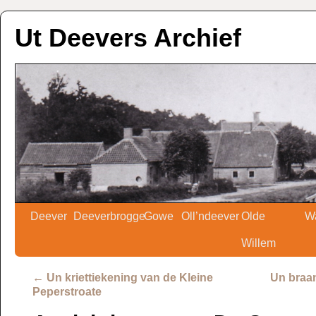
Ut Deevers Archief
Deever
Deeverbrogge
Gowe
Oll’ndeever
Olde
W
Willem
←
Un kriettiekening van de Kleine
Un braan
Peperstroate