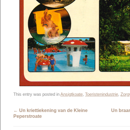
This entry was posted in
Ansigtkoate
,
Toeristenindustrie
,
Zorgv
←
Un kriettiekening van de Kleine
Un braan
Peperstroate