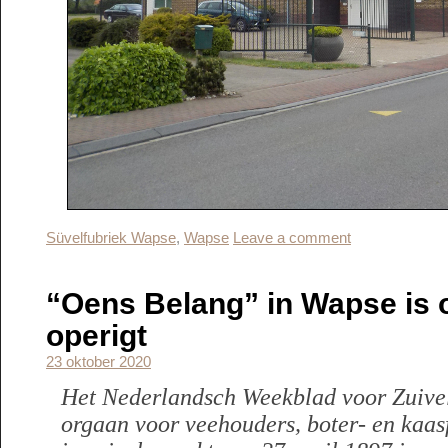
Süvelfubriek Wapse
,
Wapse
Leave a comment
“Oens Belang” in Wapse is o
operigt
23 oktober 2020
Het Nederlandsch Weekblad voor Zuivel
orgaan voor veehouders, boter- en kaas