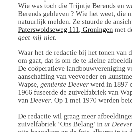
Wie was toch die Trijntje Berends en waa
Berends gebleven ? Wie het weet, die m
natuurlijk melden. Ze stuurde de ansich
Paterswoldseweg 111, Groningen
met de
geet-mij-niet
.
Waar het de redactie bij het tonen van
om gaat, dat is om de te kleine afbeeld
De coöperatieve landbouwvereniging vo
aanschaffing van veevoeder en kunstmes
Wapse,
gemiente Deever
werd in 1897 o
1966 fuseerde de zuivelfabriek van Wap
van
Deever
. Op 1 mei 1970 werden beid
De redactie wil graag meer afbeeldinge
zuivelfabriek ‘Ons Belang’ in
ut
Deever