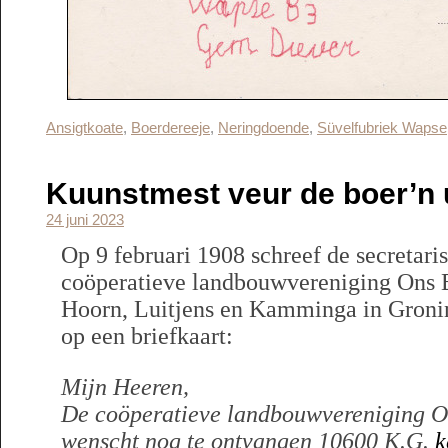
Ansigtkoate
,
Boerdereeje
,
Neringdoende
,
Süvelfubriek Wapse
Kuunstmest veur de boer’n
24 juni 2023
Op 9 februari 1908 schreef de secretar
coöperatieve landbouwvereniging Ons 
Hoorn, Luitjens en Kamminga in Gronin
op een briefkaart:
Mijn Heeren,
De coöperatieve landbouwvereniging O
wenscht nog te ontvangen 10600 K.G.
k