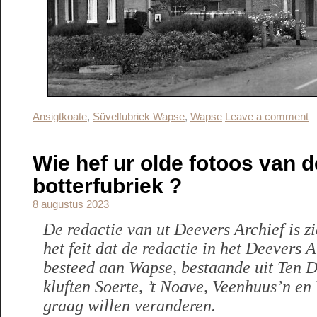
Ansigtkoate
,
Süvelfubriek Wapse
,
Wapse
Leave a comment
Wie hef ur olde fotoos van 
botterfubriek ?
8 augustus 2023
De redactie van ut Deevers Archief is 
het feit dat de redactie in het Deevers 
besteed aan Wapse, bestaande uit Ten 
kluften Soerte, ’t Noave, Veenhuus’n en
graag willen veranderen.