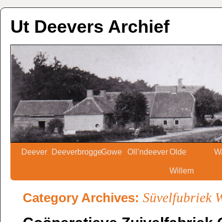
Ut Deevers Archief
Deever
Deeverbrogge
Gowe
Oll’ndeever
Olde
W
Willem
Category Archives:
Süvelfubriek 