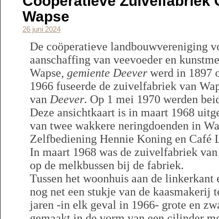
Coöperatieve Zuivelfabriek 
Wapse
26 juni 2024
De coöperatieve landbouwvereniging vo
aanschaffing van veevoeder en kunstmes
Wapse,
gemiente Deever
werd in 1897 o
1966 fuseerde de zuivelfabriek van Wap
van
Deever
. Op 1 mei 1970 werden beid
Deze ansichtkaart is in maart 1968 uit
van twee wakkere neringdoenden in Wa
Zelfbediening Hennie Koning en Café 
In maart 1968 was de zuivelfabriek van 
op de melkbussen bij de fabriek.
Tussen het woonhuis aan de linkerkant 
nog net een stukje van de kaasmakerij te
jaren -in elk geval in 1966- grote en z
gemaakt in de vorm van een cilinder m