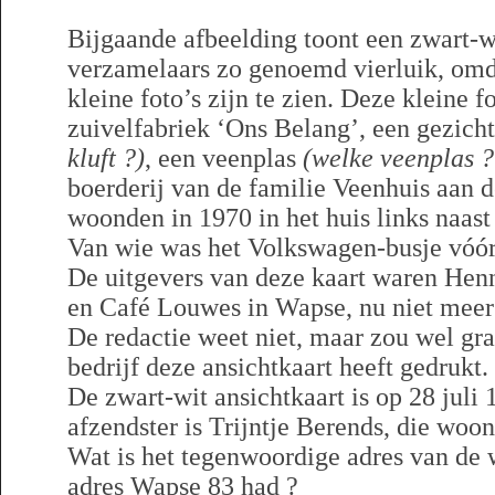
Bijgaande afbeelding toont een zwart-wi
verzamelaars zo genoemd vierluik, omda
kleine foto’s zijn te zien. Deze kleine 
zuivelfabriek ‘Ons Belang’, een gezich
kluft ?)
, een veenplas
(welke veenplas 
boerderij van de familie Veenhuis aan
woonden in 1970 in het huis links naast
Van wie was het Volkswagen-busje vóór
De uitgevers van deze kaart waren Hen
en Café Louwes in Wapse, nu niet meer
De redactie weet niet, maar zou wel gr
bedrijf deze ansichtkaart heeft gedrukt.
De zwart-wit ansichtkaart is op 28 juli
afzendster is Trijntje Berends, die woo
Wat is het tegenwoordige adres van de 
adres Wapse 83 had ?