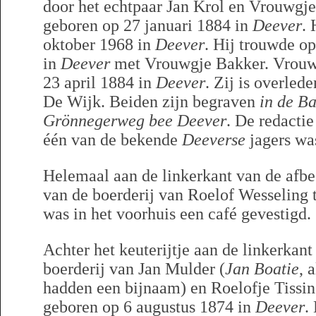
door het echtpaar Jan Krol en Vrouwgje
geboren op 27 januari 1884 in
Deever
. 
oktober 1968 in
Deever
. Hij trouwde o
in
Deever
met Vrouwgje Bakker. Vrouwg
23 april 1884 in
Deever
. Zij is overle
De Wijk. Beiden zijn begraven
in de B
Grönnegerweg bee Deever
. De redactie
één van de bekende
Deeverse
jagers wa
Helemaal aan de linkerkant van de afbee
van de boerderij van Roelof Wesseling t
was in het voorhuis een café gevestigd.
Achter het keuterijtje aan de linkerkan
boerderij van Jan Mulder (
Jan Boatie
, 
hadden een bijnaam) en Roelofje Tissing
geboren op 6 augustus 1874 in
Deever
.