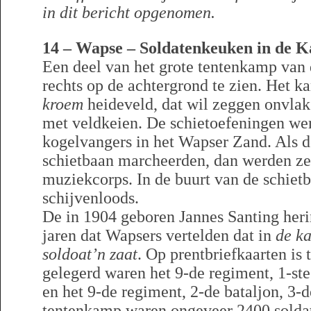
in dit bericht opgenomen.
14 – Wapse – Soldatenkeuken in de 
Een deel van het grote tentenkamp van 
rechts op de achtergrond te zien. Het 
kroem
heideveld, dat wil zeggen onvlak 
met veldkeien. De schietoefeningen we
kogelvangers in het Wapser Zand. Als d
schietbaan marcheerden, dan werden ze
muziekcorps. In de buurt van de schiet
schijvenloods.
De in 1904 geboren Jannes Santing herin
jaren dat Wapsers vertelden dat in
de k
soldoat’n zaat
. Op prentbriefkaarten is 
gelegerd waren het 9-de regiment, 1-st
en het 9-de regiment, 2-de bataljon, 3-
tentenkamp waren ongeveer 2400 soldat