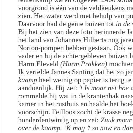
voorgrond is één van de veldkeukens me
zien. Het water werd met behulp van p
Daarvoor had de genie buizen tot
in de 
Bij het zien van deze foto herinnerde J
het land van Johannes Hilberts nog ja
Norton-pompen hebben gestaan. Ook wist 
vader en hij de achtergebleven buizen l
Harm Eleveld
(Harm Prakken)
mochten
Ik vertelde Jannes Santing dat het zo 
kaamp
heel weinig op papier is terug te
aandoenlijk. Hij zei:
’t Is moar net hoe a
rommelde hij wat in de krantenbak naast 
kamer in het rusthuis en haalde het bo
voorschijn. Feilloos zocht de krasse neg
honderdentwintig op en zei:
Zuuk moar n
over de kaamp. ‘K mag ’t so now en dan 