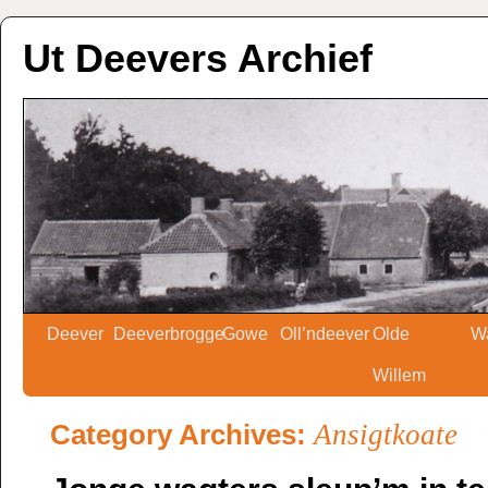
Ut Deevers Archief
Deever
Deeverbrogge
Gowe
Oll’ndeever
Olde
W
Willem
Category Archives:
Ansigtkoate