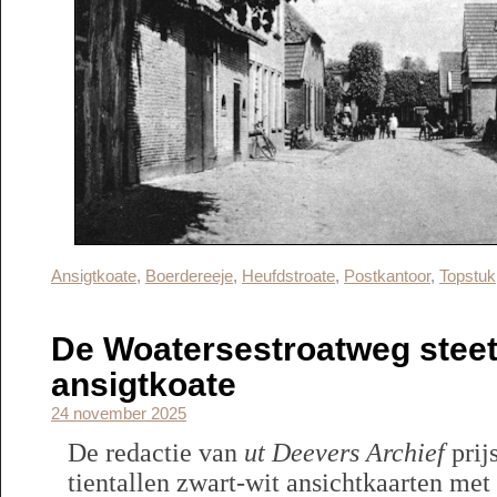
Ansigtkoate
,
Boerdereeje
,
Heufdstroate
,
Postkantoor
,
Topstuk
De Woatersestroatweg steet
ansigtkoate
24 november 2025
De redactie van
ut Deevers Archief
prij
tientallen zwart-wit ansichtkaarten met