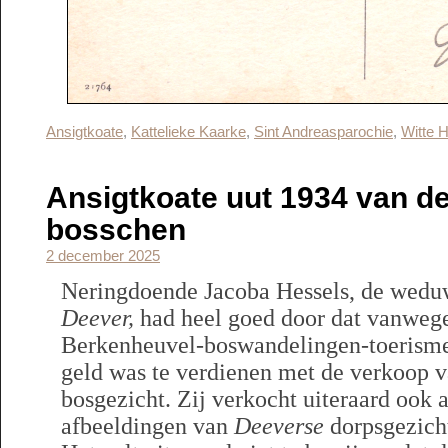
Ansigtkoate
,
Kattelieke Kaarke
,
Sint Andreasparochie
,
Witte H
Ansigtkoate uut 1934 van d
bosschen
2 december 2025
Neringdoende Jacoba Hessels, de wedu
Deever,
had heel goed door dat vanweg
Berkenheuvel-boswandelingen-toerisme 
geld was te verdienen met de verkoop v
bosgezicht. Zij verkocht uiteraard ook 
afbeeldingen van
Deeverse
dorpsgezich