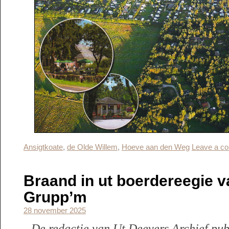
Ansigtkoate
,
de Olde Willem
,
Hoeve aan den Weg
Leave a c
Braand in ut boerdereegie 
Grupp’m
28 november 2025
De redactie van Ut Deevers Archief pub