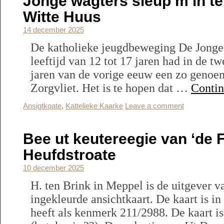
Jonge wagters sleup’m in te
Witte Huus
14 december 2025
De katholieke jeugdbeweging De Jonge
leeftijd van 12 tot 17 jaren had in de tw
jaren van de vorige eeuw een zo genoe
Zorgvliet. Het is te hopen dat …
Contin
Ansigtkoate
,
Kattelieke Kaarke
Leave a comment
Bee ut keutereegie van ‘de Fl
Heufdstroate
10 december 2025
H. ten Brink in Meppel is de uitgever v
ingekleurde ansichtkaart. De kaart is i
heeft als kenmerk 211/2988. De kaart 