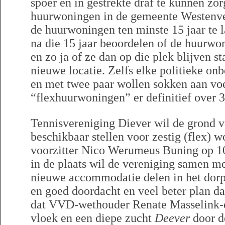
spoer en in gestrekte draf te kunnen zo
huurwoningen in de gemeente Westenvel
de huurwoningen ten minste 15 jaar te l
na die 15 jaar beoordelen of de huurwo
en zo ja of ze dan op die plek blijven s
nieuwe locatie. Zelfs elke politieke o
en met twee paar wollen sokken aan vo
“flexhuurwoningen” er definitief over 3
Tennisvereniging Diever wil de grond v
beschikbaar stellen voor zestig (flex) 
voorzitter Nico Werumeus Buning op 1
in de plaats wil de vereniging samen m
nieuwe accommodatie delen in het dorp
en goed doordacht en veel beter plan da
dat VVD-wethouder Renate Masselink-
vloek en een diepe zucht
Deever
door de