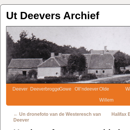
Ut Deevers Archief
Deever
Deeverbrogge
Gowe
Oll’ndeever
Olde
W
Willem
←
Un dronefoto van de Westeresch van
Halifax 
Deever