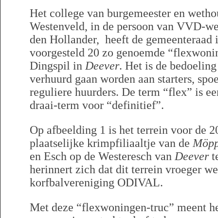
Het college van burgemeester en wetho
Westenveld, in de persoon van VVD-we
den Hollander, heeft de gemeenteraad
voorgesteld 20 zo genoemde “flexwoni
Dingspil in
Deever
. Het is de bedoelin
verhuurd gaan worden aan starters, spo
reguliere huurders. De term “flex” is e
draai-term voor “definitief”.
Op afbeelding 1 is het terrein voor de 
plaatselijke krimpfiliaaltje van de
Möpp
en Esch op de Westeresch van
Deever
t
herinnert zich dat dit terrein vroeger w
korfbalvereniging ODIVAL.
Met deze “flexwoningen-truc” meent h