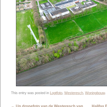
This entry was posted in
Logtfoto
,
Westeresch
,
Woningbouw
.
←
Un dronefoto van de Westeresch van
Halifax 