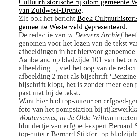
Cultuurhistorische rijkdom gemeente W
van Zuidwest-Drente
.
Zie ook het bericht
Boek Cultuurhistori
gemeente Westerveld gepresenteerd
.
De redactie van
ut Deevers Archief
heef
genomen voor het lezen van de tekst va
afbeeldingen in het hiervoor genoemde
Aanbeland op bladzijde 101 van het onv
afbeelding 1, viel het oog van de redact
afbeelding 2 met als bijschrift ‘Benzin
bijschrift klopt, het is zonder meer een
past niet bij de tekst.
Want hier had top-auteur en erfgoed-ge
foto van het pompstation bij rijkswerk
Woaterseweg in de Olde Willem
moeten 
blundertje van erfgoed-expert Bernard S
top-auteur Bernard Stikfort op bladzijd