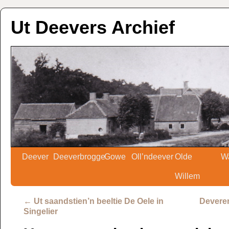
Ut Deevers Archief
Deever
Deeverbrogge
Gowe
Oll’ndeever
Olde
W
Willem
←
Ut saandstien’n beeltie De Oele in
Deveren
Singelier