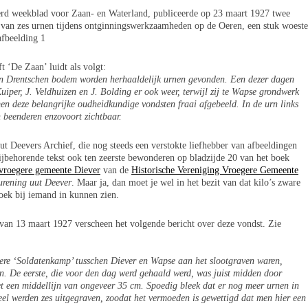
reerd weekblad voor Zaan- en Waterland, publiceerde op 23 maart 1927 twee
n van zes urnen tijdens ontginningswerkzaamheden op de Oeren, een stuk woeste
fbeelding 1
ift ‘De Zaan’ luidt als volgt:
en Drentschen bodem worden herhaaldelijk urnen gevonden. Een dezer dagen
per, J. Veldhuizen en J. Bolding er ook weer, terwijl zij te Wapse grondwerk
 men deze belangrijke oudheidkundige vondsten fraai afgebeeld. In de urn links
n beenderen enzovoort zichtbaar.
t Deevers Archief, die nog steeds een verstokte liefhebber van afbeeldingen
bijbehorende tekst ook ten zeerste bewonderen op bladzijde 20 van het boek
 vroegere gemeente Diever
van de
Historische Vereniging Vroegere Gemeente
rening uut Deever
. Maar ja, dan moet je wel in het bezit van dat kilo’s zware
boek bij iemand in kunnen zien.
van 13 maart 1927 verscheen het volgende bericht over deze vondst. Zie
egere ‘Soldatenkamp’ tusschen Diever en Wapse aan het slootgraven waren,
en. De eerste, die voor den dag werd gehaald werd, was juist midden door
et een middellijn van ongeveer 35 cm. Spoedig bleek dat er nog meer urnen in
eel werden zes uitgegraven, zoodat het vermoeden is gewettigd dat men hier een