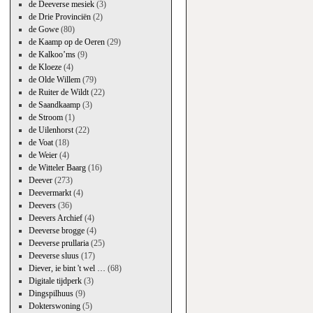
de Deeverse mesiek
(3)
de Drie Provinciën
(2)
de Gowe
(80)
de Kaamp op de Oeren
(29)
de Kalkoo’ms
(9)
de Kloeze
(4)
de Olde Willem
(79)
de Ruiter de Wildt
(22)
de Saandkaamp
(3)
de Stroom
(1)
de Uilenhorst
(22)
de Voat
(18)
de Weier
(4)
de Witteler Baarg
(16)
Deever
(273)
Deevermarkt
(4)
Deevers
(36)
Deevers Archief
(4)
Deeverse brogge
(4)
Deeverse prullaria
(25)
Deeverse sluus
(17)
Diever, ie bint 't wel …
(68)
Digitale tijdperk
(3)
Dingspilhuus
(9)
Dokterswoning
(5)