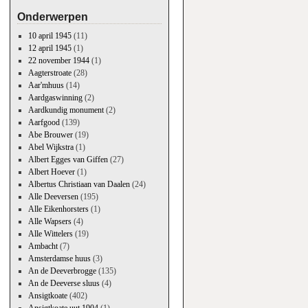
Onderwerpen
.
10 april 1945
(11)
12 april 1945
(1)
22 november 1944
(1)
Aagterstroate
(28)
Aar'mhuus
(14)
Aardgaswinning
(2)
Aardkundig monument
(2)
Aarfgood
(139)
Abe Brouwer
(19)
Abel Wijkstra
(1)
Albert Egges van Giffen
(27)
Albert Hoever
(1)
Albertus Christiaan van Daalen
(24)
Alle Deeversen
(195)
Alle Eikenhorsters
(1)
Alle Wapsers
(4)
Alle Wittelers
(19)
Ambacht
(7)
Amsterdamse huus
(3)
An de Deeverbrogge
(135)
An de Deeverse sluus
(4)
Ansigtkoate
(402)