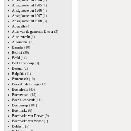
Ansigtkoate uut 1904
(1)
Ansigtkoate uut 1905
(1)
Ansigtkoate uut 1906
(4)
Ansigtkoate uut 1907
(1)
Ansigtkoate uut 1908
(3)
Aquarelle
(4)
Atlas van de gemeente Diever
(3)
Auteursrecht
(1)
Automobiel
(3)
Baander
(10)
Bedrief
(29)
Beeld
(14)
Bert Elmendorp
(3)
Bestuur
(2)
Bidplètie
(11)
Binnenesch
(10)
Boek An de Brogge
(17)
Boer'nlee'm
(45)
Boer'nwaark
(15)
Boer’nlienbaank
(11)
Boerdereeje
(101)
Boermarke
(6)
Boermarke van Deever
(9)
Boermarke van Wapse
(1)
Bolder’n
(5)