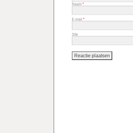
Naam
*
E-mail
*
Site