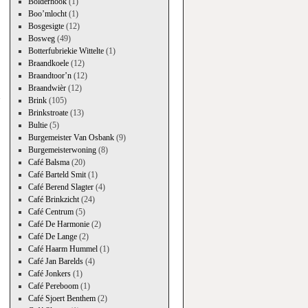
Bolderhook
(1)
Boo’mlocht
(1)
Bosgesigte
(12)
Bosweg
(49)
Botterfubriekie Wittelte
(1)
→
Braandkoele
(12)
Braandtoor’n
(12)
Braandwièr
(12)
Brink
(105)
Brinkstroate
(13)
Bultie
(5)
Burgemeister Van Osbank
(9)
Burgemeisterwoning
(8)
Café Balsma
(20)
Café Barteld Smit
(1)
Café Berend Slagter
(4)
Café Brinkzicht
(24)
Café Centrum
(5)
Café De Harmonie
(2)
Café De Lange
(2)
Café Haarm Hummel
(1)
Café Jan Barelds
(4)
Café Jonkers
(1)
Café Pereboom
(1)
Café Sjoert Benthem
(2)