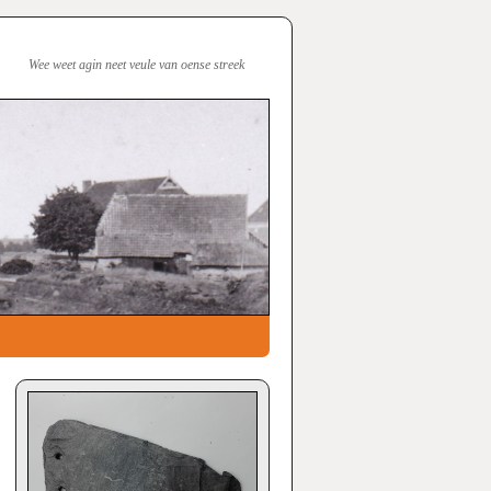
Wee weet agin neet veule van oense streek
→