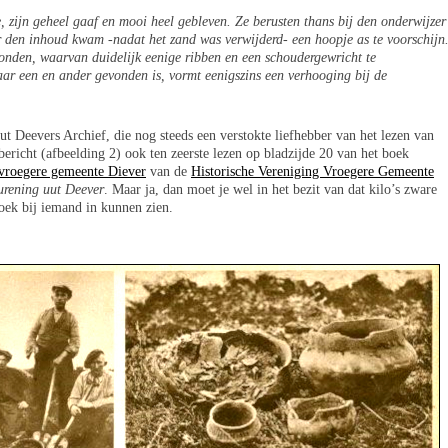
e, zijn geheel gaaf en mooi heel gebleven. Ze berusten thans bij den onderwijzer
 den inhoud kwam -nadat het zand was verwijderd- een hoopje as te voorschijn
nden, waarvan duidelijk eenige ribben en een schoudergewricht te
aar een en ander gevonden is, vormt eenigszins een verhooging bij de
t Deevers Archief, die nog steeds een verstokte liefhebber van het lezen van
nbericht (afbeelding 2) ook ten zeerste lezen op bladzijde 20 van het boek
 vroegere gemeente Diever
van de
Historische Vereniging Vroegere Gemeente
rening uut Deever
. Maar ja, dan moet je wel in het bezit van dat kilo’s zware
boek bij iemand in kunnen zien.