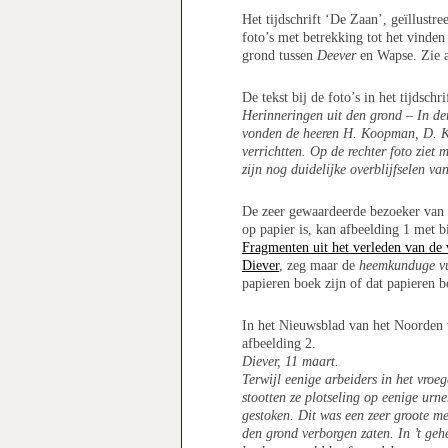
Het tijdschrift ‘De Zaan’, geïllust
foto’s met betrekking tot het vinde
grond tussen
Deever
en Wapse. Zie a
De tekst bij de foto’s in het tijdschr
Herinneringen uit den grond – In d
vonden de heeren H. Koopman, D. Kui
verrichtten. Op de rechter foto ziet
zijn nog duidelijke overblijfselen va
De zeer gewaardeerde bezoeker van u
op papier is, kan afbeelding 1 met 
Fragmenten uit het verleden van de
Diever
, zeg maar de
heemkunduge vu
papieren boek zijn of dat papieren 
In het Nieuwsblad van het Noorden 
afbeelding 2.
Diever, 11 maart.
Terwijl eenige arbeiders in het vro
stootten ze plotseling op eenige urn
gestoken. Dit was een zeer groote m
den grond verborgen zaten. In ’t geh