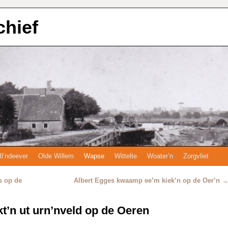
chief
ll’ndeever
Olde Willem
Wapse
Wittelte
Woater’n
Zorgvliet
s op de
Albert Egges kwaamp ee’m kiek’n op de Oer’n
t’n ut urn’nveld op de Oeren