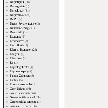
Dorpsfiguur
(38)
Dorpsgesigte
(5)
Dorpskracht
(31)
Dorpsstroate
(24)
Dr. Pol
(9)
Dreins-Fryske-greinse
(3)
Duurzame energie
(1)
Dwarsdrift
(2)
Economie
(3)
Eendeviever
(8)
Electrificatie
(2)
Ellert en Brammert
(23)
Emigrant
(6)
Etherpiraat
(2)
Ets
(1)
Eup'mlogttheater
(4)
Eup’mlogtspel
(47)
Familie Zaligman
(5)
Fanfare
(5)
Fraanse parachutist
(14)
Geert Dekker
(16)
Geese Schoemaker
(4)
Gemeente Westenveld
(39)
Gemeentelijke camping
(1)
Gemiente Deever
(106)