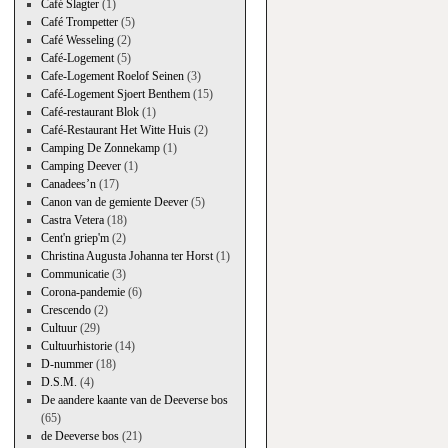
Café Slagter
(1)
Café Trompetter
(5)
Café Wesseling
(2)
Café-Logement
(5)
Cafe-Logement Roelof Seinen
(3)
Café-Logement Sjoert Benthem
(15)
Café-restaurant Blok
(1)
Café-Restaurant Het Witte Huis
(2)
Camping De Zonnekamp
(1)
Camping Deever
(1)
Canadees’n
(17)
Canon van de gemiente Deever
(5)
Castra Vetera
(18)
Cent'n griep'm
(2)
Christina Augusta Johanna ter Horst
(1)
Communicatie
(3)
Corona-pandemie
(6)
Crescendo
(2)
Cultuur
(29)
Cultuurhistorie
(14)
D-nummer
(18)
D.S.M.
(4)
De aandere kaante van de Deeverse bos
(65)
de Deeverse bos
(21)