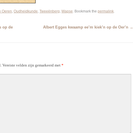
e Oeren
,
Oudheidkunde
,
Tweeënberg
,
Wapse
. Bookmark the
permalink
.
s op de
Albert Egges kwaamp ee’m kiek’n op de Oer’n
.
Vereiste velden zijn gemarkeerd met
*