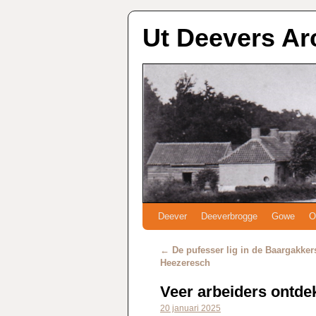
Ut Deevers Ar
Deever
Deeverbrogge
Gowe
O
←
De pufesser lig in de Baargakker
Heezeresch
Veer arbeiders ontdek
20 januari 2025