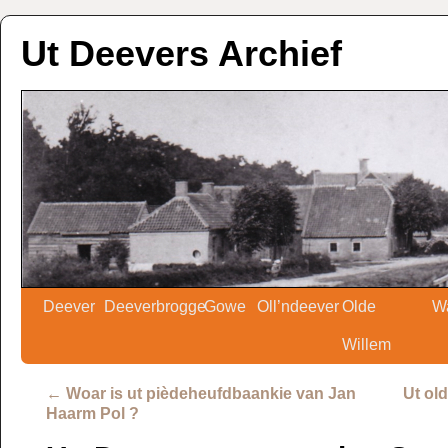
Ut Deevers Archief
Deever
Deeverbrogge
Gowe
Oll’ndeever
Olde
W
Willem
←
Woar is ut pièdeheufdbaankie van Jan
Ut ol
Haarm Pol ?