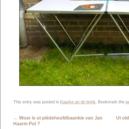
This entry was posted in
Kaarke an de brink
. Bookmark the
p
←
Woar is ut pièdeheufdbaankie van Jan
Ut ol
Haarm Pol ?