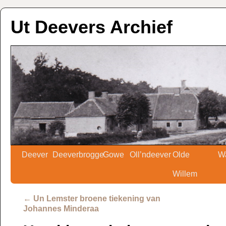
Ut Deevers Archief
Deever
Deeverbrogge
Gowe
Oll’ndeever
Olde
W
Willem
←
Un Lemster broene tiekening van
Johannes Minderaa