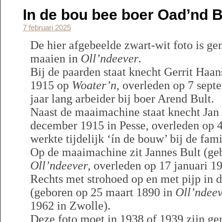
In de bou bee boer Oad’nd Bu
7 februari 2025
De hier afgebeelde zwart-wit foto is ge
maaien in
Oll’ndeever
.
Bij de paarden staat knecht Gerrit Haan
1915 op
Woater’n
, overleden op 7 sept
jaar lang arbeider bij boer Arend Bult.
Naast de maaimachine staat knecht Jan 
december 1915 in Pesse, overleden op 4
werkte tijdelijk ‘ín de bouw’ bij de fami
Op de maaimachine zit Jannes Bult (ge
Oll’ndeever
, overleden op 17 januari 1
Rechts met strohoed op en met pijp in 
(geboren op 25 maart 1890 in
Oll’ndee
1962 in Zwolle).
Deze foto moet in 1938 of 1939 zijn ge