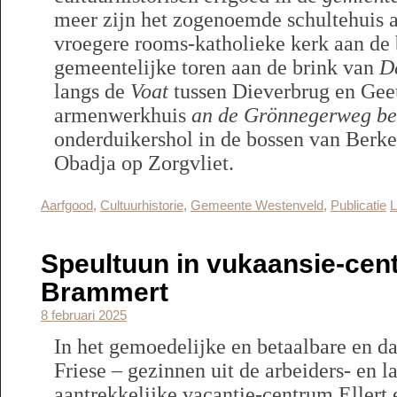
meer zijn het zogenoemde schultehuis 
vroegere rooms-katholieke kerk aan de
gemeentelijke toren aan de brink van
D
langs de
Voat
tussen Dieverbrug en Gee
armenwerkhuis
an de Grönnegerweg be
onderduikershol in de bossen van Berke
Obadja op Zorgvliet.
Aarfgood
,
Cultuurhistorie
,
Gemeente Westenveld
,
Publicatie
L
Speultuun in vukaansie-cent
Brammert
8 februari 2025
In het gemoedelijke en betaalbare en d
Friese – gezinnen uit de arbeiders- en 
aantrekkelijke vacantie-centrum Eller