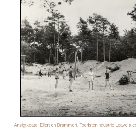
Ansigtkoate
,
Ellert en Brammert
,
Toeristenindustrie
Leave a 