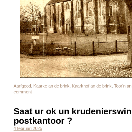
Aarfgood
,
Kaarke an de brink
,
Kaarkhof an de brink
,
Toor'n an
comment
Saat ur ok un krudenierswink
postkantoor ?
4 februari 2025