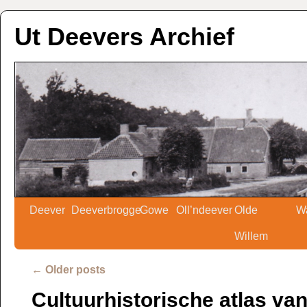
Ut Deevers Archief
Deever
Deeverbrogge
Gowe
Oll’ndeever
Olde
W
Willem
←
Older posts
Cultuurhistorische atlas va