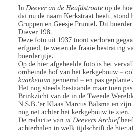
In
Deever an de Heufdstroate
op de hoek
dat nu de naam Kerkstraat heeft, stond 
Gruppen en Geesje Pruntel. Dit boerderi
Diever 198.
Deze foto uit 1937 toont verloren gega
erfgoed, te weten de fraaie bestrating va
boerderijtje.
Op de hier afgebeelde foto is het verv
omheinde hof van het kerkgebouw – o
kaarketuun
genoemd – en pas geplante 
Het nog steeds bestaande maar toen pa
Brinkzicht van de in de Tweede Wereld
N.S.B.’er Klaas Marcus Balsma en zijn
nog net achter het kerkgebouw te zien.
De redactie van
ut Deevers Archief
heef
achterhalen in welk tijdschrift de hier 